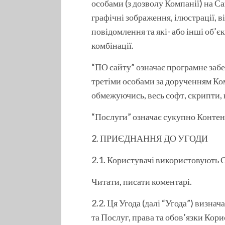
особами (з дозволу Компанії) на Са
графічні зображення, ілюстрації, в
повідомлення та які- або інші об’є
комбінації.
“ПО сайту” означає програмне забе
третіми особами за дорученням Ком
обмежуючись, весь софт, скрипти,
“Послуги” означає сукупно Контент
2. ПРИЄДНАННЯ ДО УГОДИ
2.1. Користувачі використовують С
Читати, писати коментарі.
2.2. Ця Угода (далі “Угода”) визна
та Послуг, права та обов’язки Кори