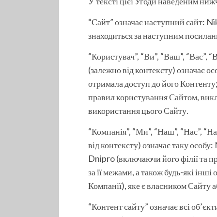
У тексті цієї Угоди наведеним ниж
“Сайт” означає наступний сайт: Ni
знаходиться за наступним посиланн
“Користувач”, “Ви”, “Ваш”, “Вас”, “
(залежно від контексту) означає ос
отримала доступ до його Контенту;
правил користування Сайтом, викла
використання цього Сайту.
“Компанія”, “Ми”, “Наш”, “Нас”, “На
від контексту) означає таку особу
Dnipro (включаючи його філії та пр
за її межами, а також будь-які інші 
Компанії), яке є власником Сайту а
“Контент сайту” означає всі об’єк