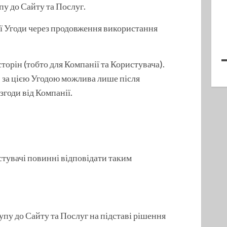
у до Сайту та Послуг.
єї Угоди через продовження використання
 сторін (тобто для Компанії та Користувача).
 за цією Угодою можлива лише після
годи від Компанії.
стувачі повинні відповідати таким
упу до Сайту та Послуг на підставі рішення