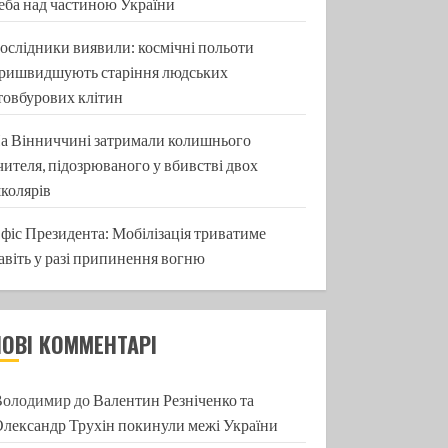
еба над частиною України
ослідники виявили: космічні польоти
ришвидшують старіння людських
товбурових клітин
а Вінниччині затримали колишнього
чителя, підозрюваного у вбивстві двох
колярів
фіс Президента: Мобілізація триватиме
авіть у разі припинення вогню
НОВІ КОММЕНТАРІ
Володимир
до
Валентин Резніченко та
лександр Трухін покинули межі України