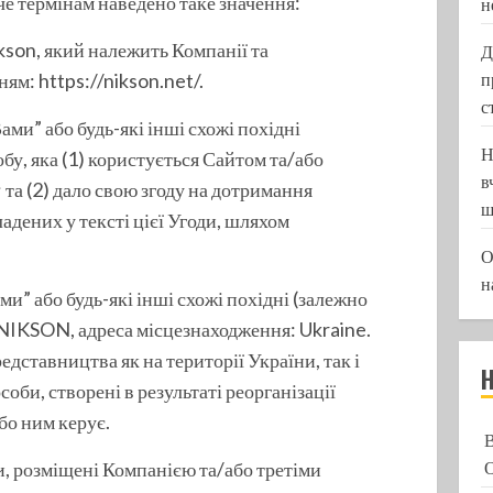
че термінам наведено таке значення:
н
kson, який належить Компанії та
Д
ям: https://nikson.net/.
п
с
Вами” або будь-які інші схожі похідні
Н
обу, яка (1) користується Сайтом та/або
в
 та (2) дало свою згоду на дотримання
ш
дених у тексті цієї Угоди, шляхом
О
н
ми” або будь-які інші схожі похідні (залежно
: NIKSON, адреса місцезнаходження: Ukraine.
едставництва як на території України, так і
особи, створені в результаті реорганізації
бо ним керує.
ти, розміщені Компанією та/або третіми
О