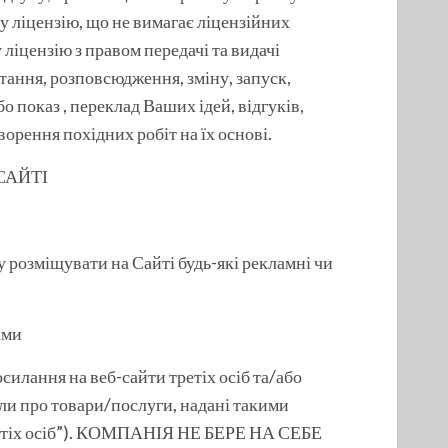
 ліцензію, що не вимагає ліцензійних
 ліцензію з правом передачі та видачі
стання, розповсюдження, зміну, запуск,
 показ , переклад Ваших ідей, відгуків,
ворення похідних робіт на їх основі.
САЙТІ
су розміщувати на Сайті будь-які рекламні чи
ами
силання на веб-сайти третіх осіб та/або
ли про товари/послуги, надані такими
третіх осіб”). КОМПАНІЯ НЕ БЕРЕ НА СЕБЕ