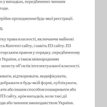
або у випадках, передбачених чинним
годи.
трібне проходження будь-якої реєстрації.
ТЬ
нятку права власності, включаючи майнові
есь Контент сайту, і навіть ПЗ сайту. ПЗ
авторським правом у порядку, передбаченому
 України, а також міжнародними
захисту об’єктів інтелектуальної власності.
іювати, відтворювати, модифікувати,
дображати в будь-якій формі, публікувати,
авати або іншим способом поширювати або
З сайту, крім випадків, коли такі дії
оди або чинним законодавством України.