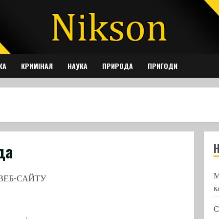
КА
КРИМІНАЛ
НАУКА
ПРИРОДА
ПРИГОДИ
да
М
ВЕБ-САЙТУ
к
С