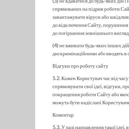
(3) не вдаватися до будь-яких дій і
спрямованих на підрив роботи Сай
завантажувати віруси або шкідливий
до відключення Сайту, порушення 
до погіршення зовнішнього вигляд
(4) не вживати будь-яких інших ді
дискримінаційними або вводять в 
Відгуки про роботу сайту
5.2. Кожен Користувач час від часу
спрямовувати свої ідеї, відгуки, п
покращення роботи Сайту або якост
можуть бути надіслані Користуваче
Коментар
5.3. У разі направлення такої ідеї,