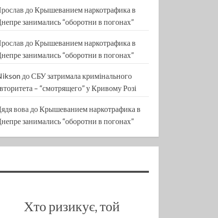
Ярослав
до
Крышеванием наркотрафика в
непре занимались “оборотни в погонах”
Ярослав
до
Крышеванием наркотрафика в
непре занимались “оборотни в погонах”
Nikson
до
СБУ затримала кримінального
вторитета – “смотрящего” у Кривому Розі
ядя вова
до
Крышеванием наркотрафика в
непре занимались “оборотни в погонах”
Хто ризикує, той