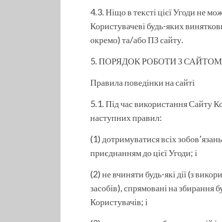
4.3. Ніщо в тексті цієї Угоди не м
Користувачеві будь-яких виняткови
окремо) та/або ПЗ сайту.
5. ПОРЯДОК РОБОТИ З САЙТОМ
Правила поведінки на сайті
5.1. Під час використання Сайту К
наступних правил:
(1) дотримуватися всіх зобов’язань
приєднанням до цієї Угоди; і
(2) не вчиняти будь-які дії (з вико
засобів), спрямовані на збирання 
Користувачів; і