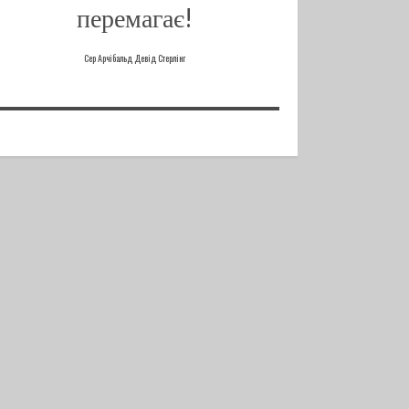
перемагає!
Сер Арчібальд Девід Стерлінг