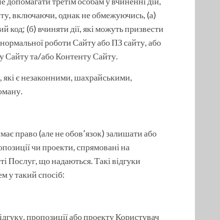
 не допомагати третім особам у вчиненні дій,
ту, включаючи, однак не обмежуючись, (а)
 код; (б) вчиняти дії, які можуть призвести
нормальної роботи Сайту або ПЗ сайту, або
у Сайту та/або Контенту Сайту.
й, які є незаконними, шахрайськими,
оману.
 має право (але не обов’язок) залишати або
ропозиції чи проекти, спрямовані на
і Послуг, що надаються. Такі відгуки
м у такий спосіб:
 відгуку, пропозиції або проекту Користувач