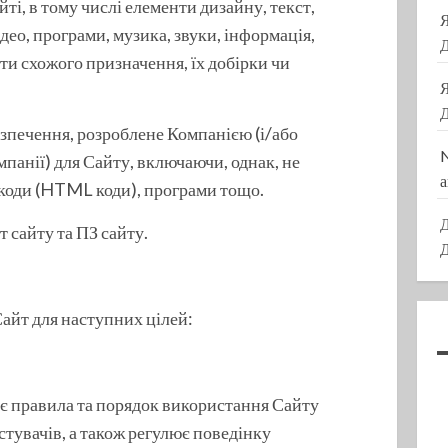
йті, в тому числі елементи дизайну, текст,
ідео, програми, музика, звуки, інформація,
Д
кти схожого призначення, їх добірки чи
Д
зпечення, розроблене Компанією (і/або
панії) для Сайту, включаючи, однак, не
а
 коди (HTML коди), програми тощо.
Д
 сайту та ПЗ сайту.
Д
айт для наступних цілей:
чає правила та порядок використання Сайту
стувачів, а також регулює поведінку