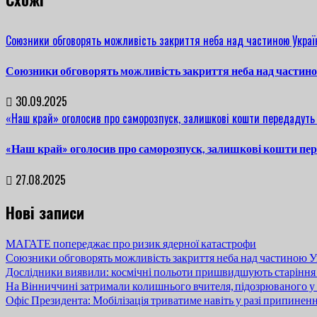
Союзники обговорять можливість закриття неба над частиною Украї
Союзники обговорять можливість закриття неба над частин
30.09.2025
«Наш край» оголосив про саморозпуск, залишкові кошти передадуть
«Наш край» оголосив про саморозпуск, залишкові кошти пе
27.08.2025
Нові записи
МАГАТЕ попереджає про ризик ядерної катастрофи
Союзники обговорять можливість закриття неба над частиною У
Дослідники виявили: космічні польоти пришвидшують старіння
На Вінниччині затримали колишнього вчителя, підозрюваного у 
Офіс Президента: Мобілізація триватиме навіть у разі припинен