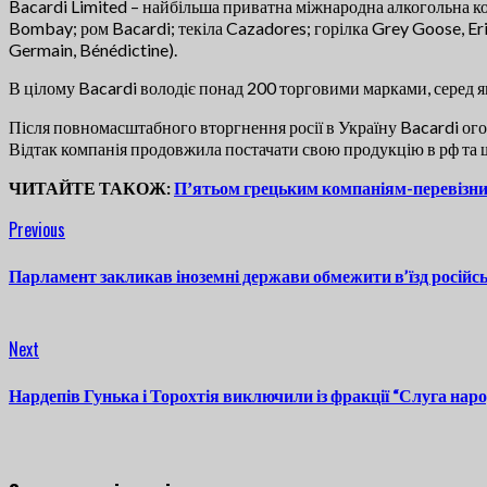
Bacardi Limited – найбільша приватна міжнародна алкогольна комп
Bombay; ром Bacardi; текіла Cazadores; горілка Grey Goose, Erist
Germain, Bénédictine).
В цілому Bacardi володіє понад 200 торговими марками, серед 
Після повномасштабного вторгнення росії в Україну Bacardi огол
Відтак компанія продовжила постачати свою продукцію в рф та 
ЧИТАЙТЕ ТАКОЖ:
Пʼятьом грецьким компаніям-перевізни
Continue
Previous
Previous
post:
Reading
Парламент закликав іноземні держави обмежити в’їзд російс
Next
Next
post:
Нардепів Гунька і Торохтія виключили із фракції “Слуга нар