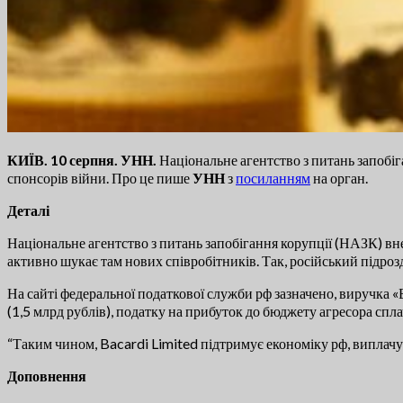
КИЇВ. 10 серпня. УНН.
Національне агентство з питань запобіг
спонсорів війни. Про це пише
УНН
з
посиланням
на орган.
Деталі
Національне агентство з питань запобігання корупції (НАЗК) вн
активно шукає там нових співробітників. Так, російський підрозді
На сайті федеральної податкової служби рф зазначено, виручка «Б
(1,5 млрд рублів), податку на прибуток до бюджету агресора спл
“Таким чином, Bacardi Limited підтримує економіку рф, виплачую
Доповнення