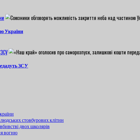
ни
ою України
 ЗСУ
редадуть ЗСУ
країни
 людських стовбурових клітин
вбивстві двох школярів
ня вогню