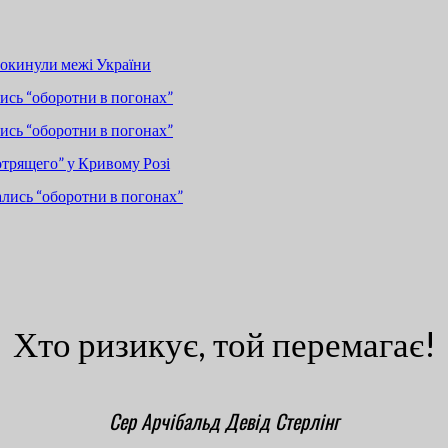
покинули межі України
сь “оборотни в погонах”
сь “оборотни в погонах”
отрящего” у Кривому Розі
лись “оборотни в погонах”
Хто ризикує, той перемагає!
Сер Арчібальд Девід Стерлінг