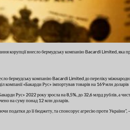
ання корупції внесло бермудську компанію Bacardi Limited, яка п
есло бермудську компанію Bacardi Limited до переліку міжнародни
л компанії «Бакарди Рус» імпортував товарів на 169 млн доларів за
акарди Рус» 2022 року зросла на 8,5%, до 32,6 млрд рублів, а чис
ачено на суму понад 12 млн доларів.
чи податки до її бюджету, та спонсорує агресію проти України”, –