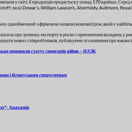
анія у світі, її продукція продається у понад 170 країнах. Серед
off; віскі Dewar’s, William Lawson’s, Aberfeldy, Aultmore, Royal Br
яких однойменний з фірмовою назвою компанії ром, який є найбіл
осила про зупинку експорту в росію і припинення вкладень у реклам
шукати нових співробітників, публікуючи оголошення про вакансії
кам поновили статус спонсорів війни – НАЗК
ьким і білоруським спортсменам
оду”- Арахамія