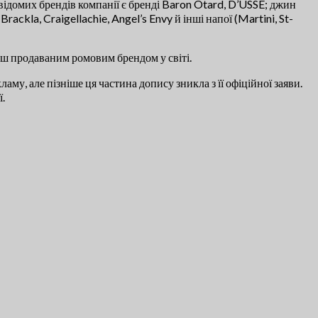
 відомих брендів компанії є бренді Baron Otard, D’USSÉ; джин
ackla, Craigellachie, Angel’s Envy й інші напої (Martini, St-
ьш продаваним ромовим брендом у світі.
у, але пізніше ця частина допису зникла з її офіційної заяви.
.