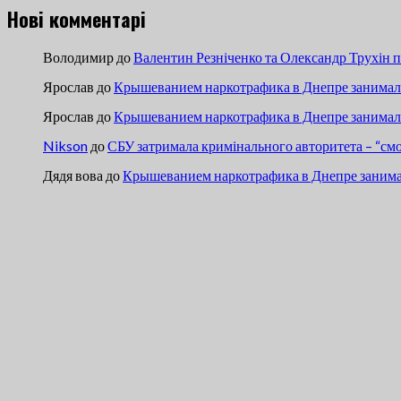
Нові комментарі
Володимир
до
Валентин Резніченко та Олександр Трухін 
Ярослав
до
Крышеванием наркотрафика в Днепре занимали
Ярослав
до
Крышеванием наркотрафика в Днепре занимали
Nikson
до
СБУ затримала кримінального авторитета – “см
Дядя вова
до
Крышеванием наркотрафика в Днепре занима