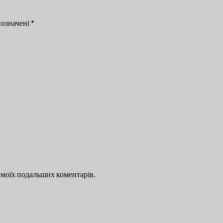
позначені
*
ля моїх подальших коментарів.