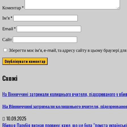
Коментар
*
Ім'я
*
Email
*
Сайт
Зберегти моє ім'я, e-mail, та адресу сайту в цьому браузері д
Cхожі
На Вінниччині затримали колишнього вчителя, підозрюваного у вбив
На Вінниччині затримали колишнього вчителя, підозрюваног
10.09.2025
Вбивця Парубія визнав провину: каже, що це була “помста українські