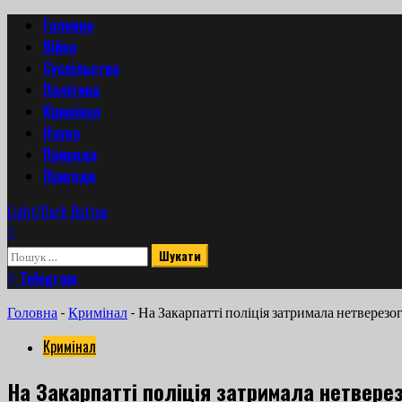
Skip
Primary
Головна
to
Menu
Війна
content
Суспільство
Політика
Кримінал
Наука
Природа
Пригоди
Light/Dark Button
Пошук:
Telegram
Головна
-
Кримінал
-
На Закарпатті поліція затримала нетверезог
Кримінал
На Закарпатті поліція затримала нетверез