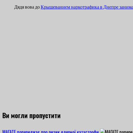
Дядя вова
до
Крышеванием наркотрафика в Днепре занима
Ви могли пропустити
МАГАТЕ попереджає про ризик ядерної катастрофи