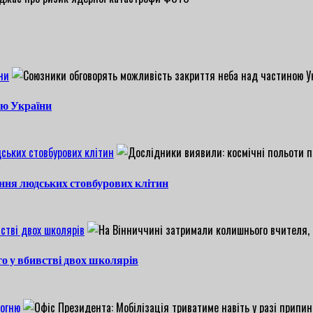
ни
ою України
ських стовбурових клітин
ння людських стовбурових клітин
стві двох школярів
о у вбивстві двох школярів
вогню