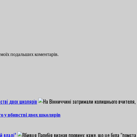
ля моїх подальших коментарів.
стві двох школярів
о у вбивстві двох школярів
й владі”