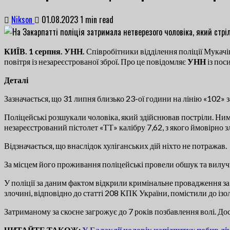
Nikson
01.08.2023
1 min read
КИЇВ. 1 серпня. УНН.
Співробітники відділення поліції Мукачів
повітря із незареєстрованої зброї. Про це повідомляє
УНН
із пос
Деталі
Зазначається, що 31 липня близько 23-ої години на лінію «102» 
Поліцейські розшукали чоловіка, який здійснював постріли. Ним 
незареєстрований пістолет «ТТ» калібру 7,62, з якого ймовірно з
Відзначається, що внаслідок хуліганських дій ніхто не потражав.
За місцем його проживання поліцейські провели обшук та вилуч
У поліції за даним фактом відкрили кримінальне провадження за 
злочині, відповідно до статті 208 КПК України, помістили до із
Затриманому за скоєне загрожує до 7 років позбавлення волі. Дос
ЧИТАЙТЕ ТАКОЖ:
У Балаклії чоловік напідпитку побив л