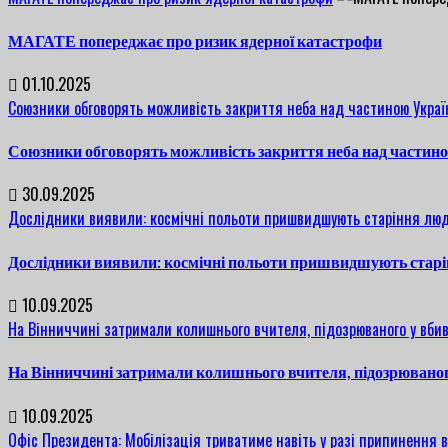
МАГАТЕ попереджає про ризик ядерної катастрофи
01.10.2025
Союзники обговорять можливість закриття неба над частиною Украї
Союзники обговорять можливість закриття неба над частин
30.09.2025
Дослідники виявили: космічні польоти пришвидшують старіння люд
Дослідники виявили: космічні польоти пришвидшують старі
10.09.2025
На Вінниччині затримали колишнього вчителя, підозрюваного у вбив
На Вінниччині затримали колишнього вчителя, підозрюваног
10.09.2025
Офіс Президента: Мобілізація триватиме навіть у разі припинення 