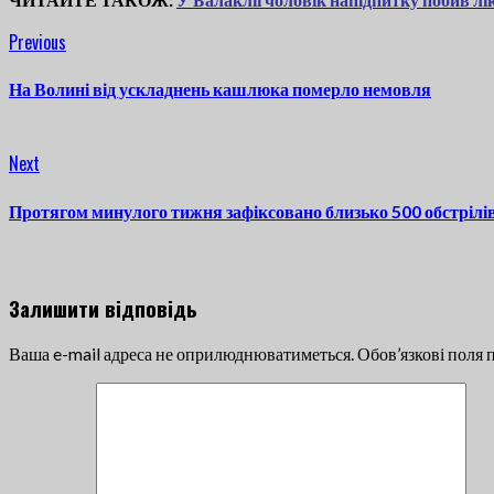
Continue
Previous
Previous
post:
Reading
На Волині від ускладнень кашлюка померло немовля
Next
Next
post:
Протягом минулого тижня зафіксовано близько 500 обстрілів
Залишити відповідь
Ваша e-mail адреса не оприлюднюватиметься.
Обов’язкові поля 