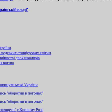
раїнській владі”
країни
 людських стовбурових клітин
вбивстві двох школярів
ня вогню
покинули межі України
сь “оборотни в погонах”
сь “оборотни в погонах”
отрящего” у Кривому Розі