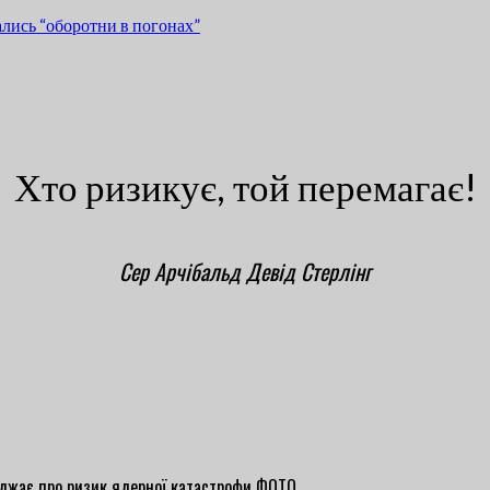
лись “оборотни в погонах”
Хто ризикує, той перемагає!
Сер Арчібальд Девід Стерлінг