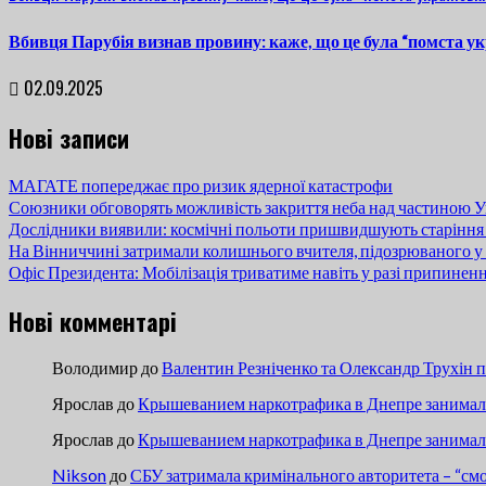
Вбивця Парубія визнав провину: каже, що це була “помста ук
02.09.2025
Нові записи
МАГАТЕ попереджає про ризик ядерної катастрофи
Союзники обговорять можливість закриття неба над частиною У
Дослідники виявили: космічні польоти пришвидшують старіння
На Вінниччині затримали колишнього вчителя, підозрюваного у 
Офіс Президента: Мобілізація триватиме навіть у разі припинен
Нові комментарі
Володимир
до
Валентин Резніченко та Олександр Трухін 
Ярослав
до
Крышеванием наркотрафика в Днепре занимали
Ярослав
до
Крышеванием наркотрафика в Днепре занимали
Nikson
до
СБУ затримала кримінального авторитета – “см