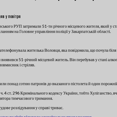
ського РУП затримали 51-ти річного місцевого жителя, який у стан
иланням на Головне управління поліції у Закарпатській області.
зателефонувала жителька Воловця, яка повідомила, що почула біля 
виявився 51-річний місцевий житель. Він перебував у стані алкого
ловмисник і стріляв.
или понад сотню патронів до вказаного пістолета й один порожні
ч. 4 ст. 296 Кримінального кодексу України, тобто Хуліганство, в
олятора тимчасового тримання.
удове розлідування у справі триває.
ікаря: поліція відкрила кримінальне провадження