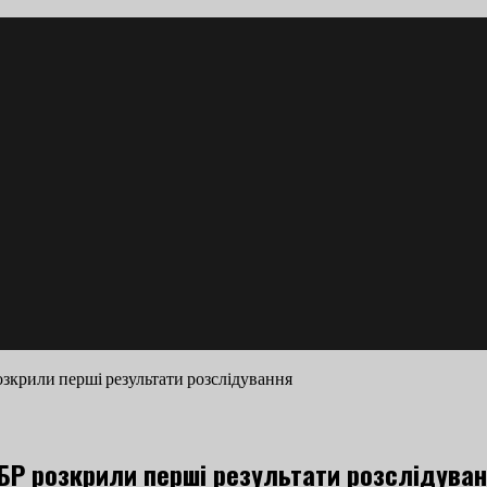
зкрили перші результати розслідування
БР розкрили перші результати розслідува