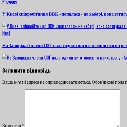
Continue
Previous
Previous
post:
Reading
У Києві співробітниця ВВК «попалася» на хабарі, вона затяг
Next
Next
post:
На Запоріжжі члени ОЗГ налагодили виготовлення психотр
Залишити відповідь
Ваша e-mail адреса не оприлюднюватиметься.
Обов’язкові поля 
Коментар
*