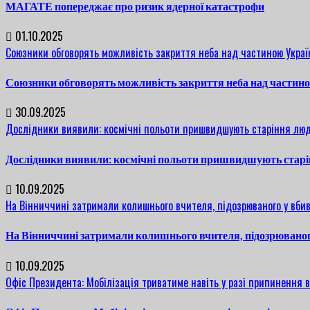
МАГАТЕ попереджає про ризик ядерної катастрофи
01.10.2025
Союзники обговорять можливість закриття неба над частиною Украї
Союзники обговорять можливість закриття неба над частин
30.09.2025
Дослідники виявили: космічні польоти пришвидшують старіння люд
Дослідники виявили: космічні польоти пришвидшують старі
10.09.2025
На Вінниччині затримали колишнього вчителя, підозрюваного у вбив
На Вінниччині затримали колишнього вчителя, підозрюваног
10.09.2025
Офіс Президента: Мобілізація триватиме навіть у разі припинення 