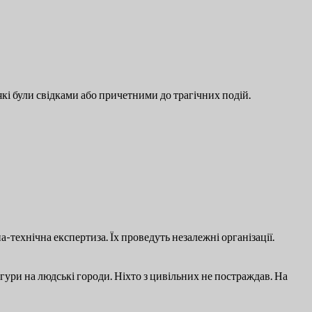
кі були свідками або причетними до трагічних подій.
а-технічна експертиза. Їх проведуть незалежні організації.
гури на людські городи. Ніхто з цивільних не постраждав. На