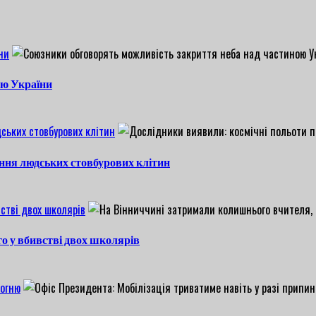
ни
ою України
ських стовбурових клітин
ння людських стовбурових клітин
стві двох школярів
о у вбивстві двох школярів
вогню