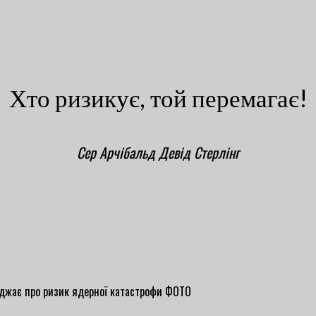
Хто ризикує, той перемагає!
Сер Арчібальд Девід Стерлінг