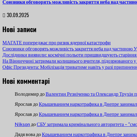
Союзники обговорять можливість закриття неба над частин
30.09.2025
Нові записи
МАГАТЕ попереджає про ризик ядерної катастрофи
Союзники обговорять можливість закриття неба над частиною У
Дослідники виявили: космічні польоти пришвидшують старіння
На Вінниччині затримали колишнього вчителя, підозрюваного у 
Офіс Президента: Мобілізація триватиме навіть у разі припинен
Нові комментарі
Володимир
до
Валентин Резніченко та Олександр Трухін 
Ярослав
до
Крышеванием наркотрафика в Днепре занимали
Ярослав
до
Крышеванием наркотрафика в Днепре занимали
Nikson
до
СБУ затримала кримінального авторитета – “см
Дядя вова
до
Крышеванием наркотрафика в Днепре занима