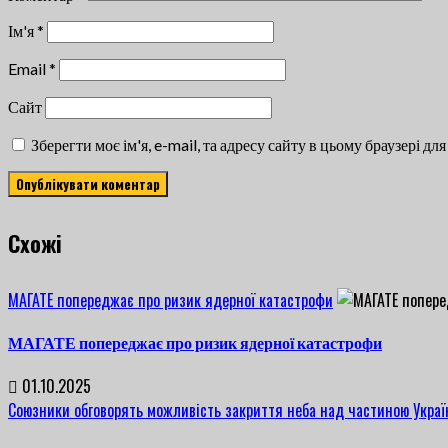
Ім'я
*
Email
*
Сайт
Зберегти моє ім'я, e-mail, та адресу сайту в цьому браузері д
Cхожі
МАГАТЕ попереджає про ризик ядерної катастрофи
МАГАТЕ попереджає про ризик ядерної катастрофи
01.10.2025
Союзники обговорять можливість закриття неба над частиною Украї