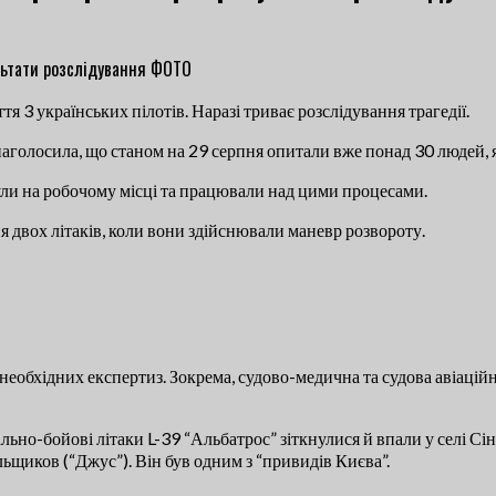
 3 українських пілотів. Наразі триває розслідування трагедії.
аголосила, що станом на 29 серпня опитали вже понад 30 людей, я
 були на робочому місці та працювали над цими процесами.
я двох літаків, коли вони здійснювали маневр розвороту.
 необхідних експертиз. Зокрема, судово-медична та судова авіаційн
ьно-бойові літаки L-39 “Альбатрос” зіткнулися й впали у селі Сін
льщиков (“Джус”). Він був одним з “привидів Києва”.