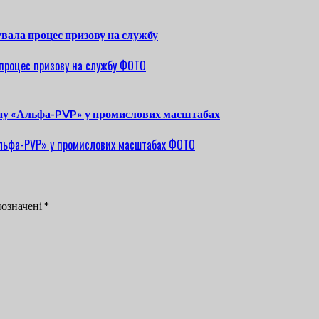
увала процес призову на службу
опу «Альфа-PVP» у промислових масштабах
позначені
*