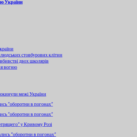
ою України
країни
 людських стовбурових клітин
вбивстві двох школярів
ня вогню
покинули межі України
сь “оборотни в погонах”
сь “оборотни в погонах”
отрящего” у Кривому Розі
лись “оборотни в погонах”