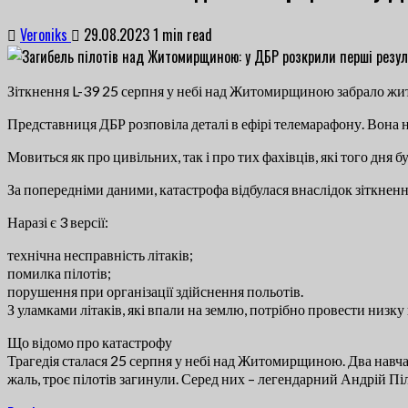
Veroniks
29.08.2023
1 min read
Зіткнення L-39 25 серпня у небі над Житомирщиною забрало життя
Представниця ДБР розповіла деталі в ефірі телемарафону. Вона н
Мовиться як про цивільних, так і про тих фахівців, які того дня
За попередніми даними, катастрофа відбулася внаслідок зіткненн
Наразі є 3 версії:
технічна несправність літаків;
помилка пілотів;
порушення при організації здійснення польотів.
З уламками літаків, які впали на землю, потрібно провести низку
Що відомо про катастрофу
Трагедія сталася 25 серпня у небі над Житомирщиною. Два навчал
жаль, троє пілотів загинули. Серед них – легендарний Андрій Пі