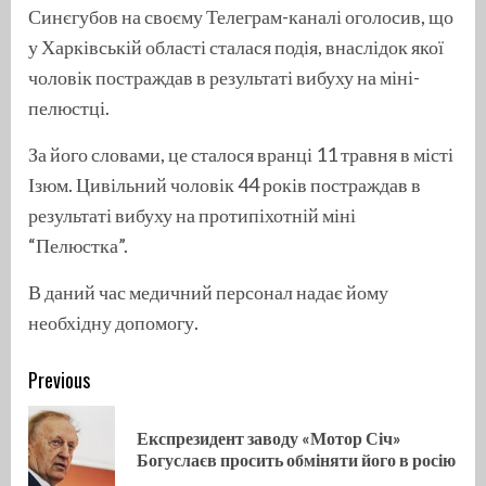
Синєгубов на своєму Телеграм-каналі оголосив, що
у Харківській області сталася подія, внаслідок якої
чоловік постраждав в результаті вибуху на міні-
пелюстці.
За його словами, це сталося вранці 11 травня в місті
Ізюм. Цивільний чоловік 44 років постраждав в
результаті вибуху на протипіхотній міні
“Пелюстка”.
В даний час медичний персонал надає йому
необхідну допомогу.
Continue
Previous
Reading
Експрезидент заводу «Мотор Січ»
Pre
Богуслаєв просить обміняти його в росію
pos