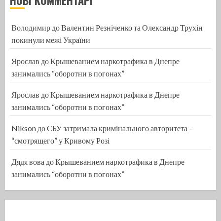
НОВІ КОММЕНТАРІ
Володимир
до
Валентин Резніченко та Олександр Трухін
покинули межі України
Ярослав
до
Крышеванием наркотрафика в Днепре
занимались “оборотни в погонах”
Ярослав
до
Крышеванием наркотрафика в Днепре
занимались “оборотни в погонах”
Nikson
до
СБУ затримала кримінального авторитета –
“смотрящего” у Кривому Розі
Дядя вова
до
Крышеванием наркотрафика в Днепре
занимались “оборотни в погонах”