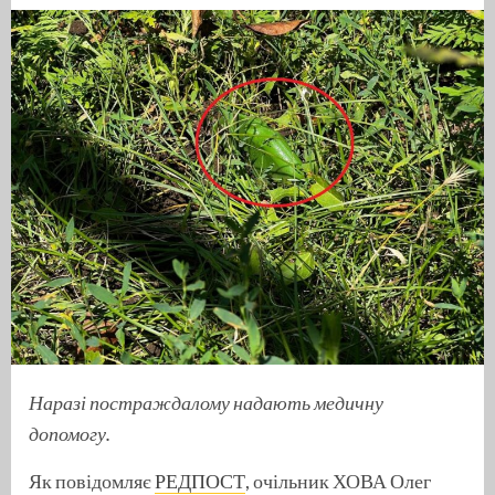
Наразі постраждалому надають медичну
допомогу.
Як повідомляє
РЕДПОСТ
, очільник ХОВА Олег