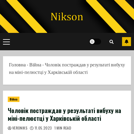
Skip
to
content
Primary
Menu
Головна
-
Війна
-
Чоловік постраждав у результаті вибуху
на міні-пелюстці у Харківській області
Війна
Чоловік постраждав у результаті вибуху на
міні-пелюстці у Харківській області
VERONIKS
11.05.2023
1 MIN READ