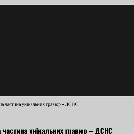
ьша частина унікальних гравюр – ДСНС
а частина унікальних гравюр – ДСНС