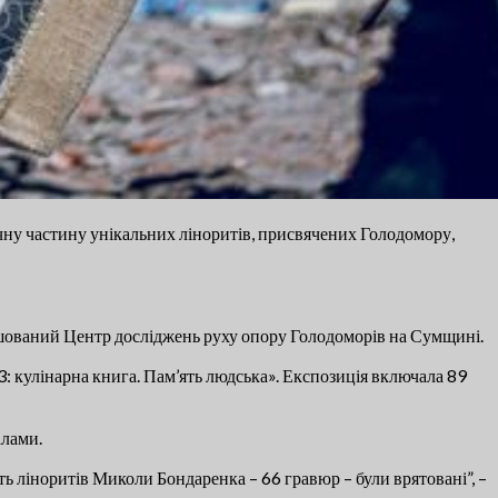
чну частину унікальних ліноритів, присвячених Голодомору,
шований Центр досліджень руху опору Голодоморів на Сумщині.
3: кулінарна книга. Пам’ять людська». Експозиція включала 89
алами.
ть ліноритів Миколи Бондаренка – 66 гравюр – були врятовані”, –