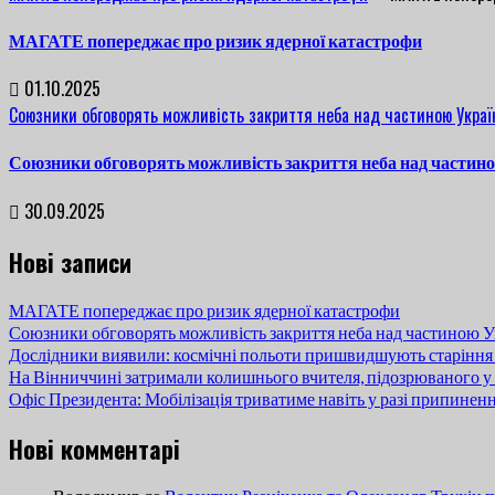
МАГАТЕ попереджає про ризик ядерної катастрофи
01.10.2025
Союзники обговорять можливість закриття неба над частиною Украї
Союзники обговорять можливість закриття неба над частин
30.09.2025
Нові записи
МАГАТЕ попереджає про ризик ядерної катастрофи
Союзники обговорять можливість закриття неба над частиною У
Дослідники виявили: космічні польоти пришвидшують старіння
На Вінниччині затримали колишнього вчителя, підозрюваного у 
Офіс Президента: Мобілізація триватиме навіть у разі припинен
Нові комментарі