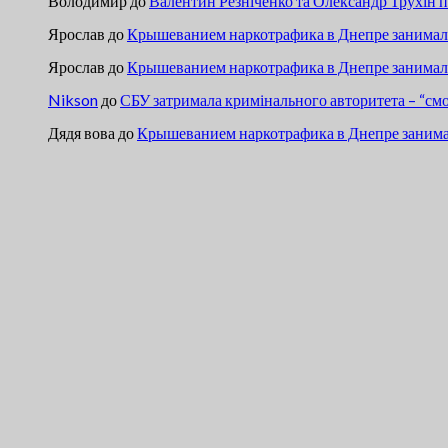
Володимир
до
Валентин Резніченко та Олександр Трухін 
Ярослав
до
Крышеванием наркотрафика в Днепре занимали
Ярослав
до
Крышеванием наркотрафика в Днепре занимали
Nikson
до
СБУ затримала кримінального авторитета – “см
Дядя вова
до
Крышеванием наркотрафика в Днепре занима