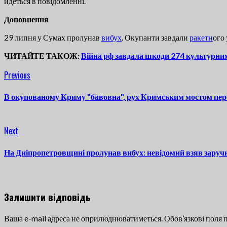
йдеться в повідомленні.
Доповнення
29 липня у Сумах пролунав
вибух
. Окупанти завдали
ракетн
ого 
ЧИТАЙТЕ ТАКОЖ:
Війна рф завдала шкоди 274 культурн
Continue
Previous
Previous
post:
Reading
В окупованому Криму "бавовна", рух Кримським мостом пе
Next
Next
post:
На Дніпропетровщині пролунав вибух: невідомий взяв заручн
Залишити відповідь
Ваша e-mail адреса не оприлюднюватиметься.
Обов’язкові поля 