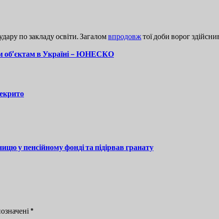
удару по закладу освіти. Загалом
впродовж
тої доби ворог здійснив
им об’єктам в Україні – ЮНЕСКО
рекрито
ицю у пенсійному фонді та підірвав гранату
позначені
*