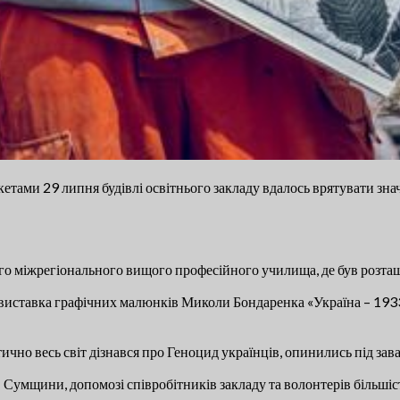
етами 29 липня будівлі освітнього закладу вдалось врятувати зна
го міжрегіонального вищого професійного училища, де був розта
на виставка графічних малюнків Миколи Бондаренка «Україна – 193
тично весь світ дізнався про Геноцид українців, опинились під зав
 Сумщини, допомозі співробітників закладу та волонтерів більшіс