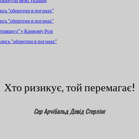
покинули межі України
сь “оборотни в погонах”
сь “оборотни в погонах”
отрящего” у Кривому Розі
лись “оборотни в погонах”
Хто ризикує, той перемагає!
Сер Арчібальд Девід Стерлінг