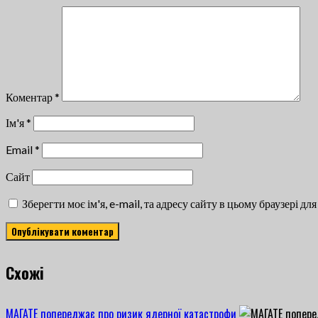
Коментар
*
Ім'я
*
Email
*
Сайт
Зберегти моє ім'я, e-mail, та адресу сайту в цьому браузері д
Cхожі
МАГАТЕ попереджає про ризик ядерної катастрофи