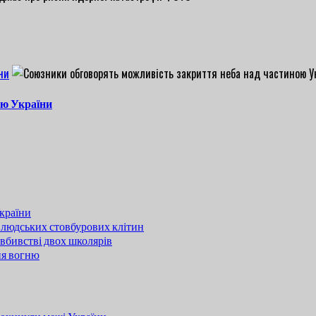
ни
ою України
країни
 людських стовбурових клітин
вбивстві двох школярів
ня вогню