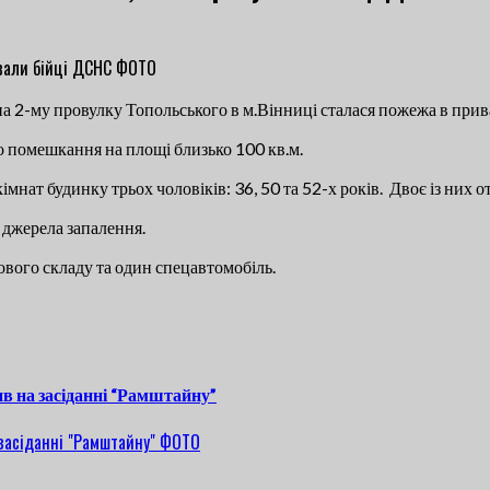
на 2-му провулку Топольського в м.Вінниці сталася пожежа в пр
о помешкання на площі близько 100 кв.м.
імнат будинку трьох чоловіків: 36, 50 та 52-х років. Двоє із них 
джерела запалення.
ового складу та один спецавтомобіль.
в на засіданні “Рамштайну”