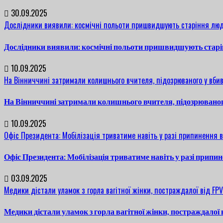
30.09.2025
Дослідники виявили: космічні польоти пришвидшують старіння люд
Дослідники виявили: космічні польоти пришвидшують старі
10.09.2025
На Вінниччині затримали колишнього вчителя, підозрюваного у вбив
На Вінниччині затримали колишнього вчителя, підозрюваног
10.09.2025
Офіс Президента: Мобілізація триватиме навіть у разі припинення 
Офіс Президента: Мобілізація триватиме навіть у разі припи
03.09.2025
Медики дістали уламок з горла вагітної жінки, постраждалої від FP
Медики дістали уламок з горла вагітної жінки, постраждалої