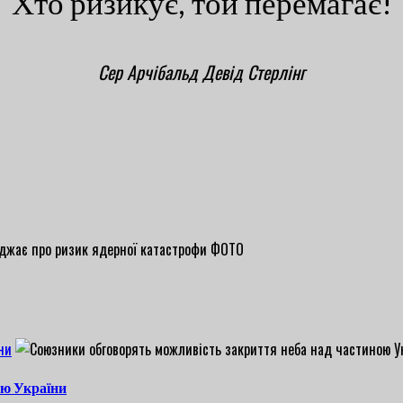
Хто ризикує, той перемагає!
Сер Арчібальд Девід Стерлінг
ни
ою України