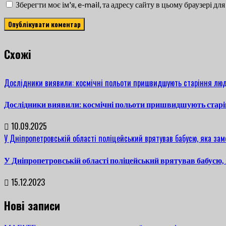
Зберегти моє ім'я, e-mail, та адресу сайту в цьому браузері д
Cхожі
Дослідники виявили: космічні польоти пришвидшують старіння люд
Дослідники виявили: космічні польоти пришвидшують старі
10.09.2025
У Дніпропетровській області поліцейський врятував бабусю, яка заме
У Дніпропетровській області поліцейський врятував бабусю, 
15.12.2023
Нові записи