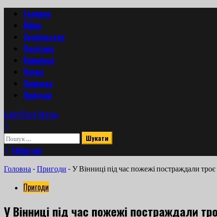
Skip
Primary
Головна
to
Menu
Війна
content
Суспільство
Політика
Кримінал
Наука
Природа
Пригоди
Light/Dark Button
Пошук:
Telegram
Головна
-
Пригоди
-
У Вінниці під час пожежі постраждали троє
Пригоди
У Вінниці під час пожежі постраждали тро