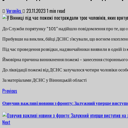
Veroniks
23.11.2023
1 min read
До Служби порятунку “101” надійшло повідомлення про те, що 
Прибувши на виклик, бійці ДСНС з’ясували, що вогнем охоплен
Під час проведення розвідки, надзвичайники виявили в одній із к
Ймовірна причина виникнення пожежі – занесення стороннього 
До ліквідації пожежі від ДСНС залучалося чотири чоловіки особ
За матеріалами ДСНС у Вінницькій області
Continue
Previous
Previous
post:
Reading
Озвучив важливі новини з фронту: Залужний уперше виступи
Next
Next