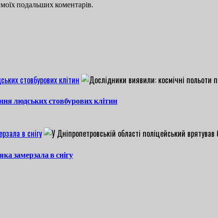
ля моїх подальших коментарів.
ських стовбурових клітин
ння людських стовбурових клітин
рзала в снігу
яка замерзала в снігу