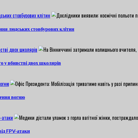
ських стовбурових клітин
ння людських стовбурових клітин
стві двох школярів
о у вбивстві двох школярів
вогню
нення вогню
V-атаки
 від FPV-атаки