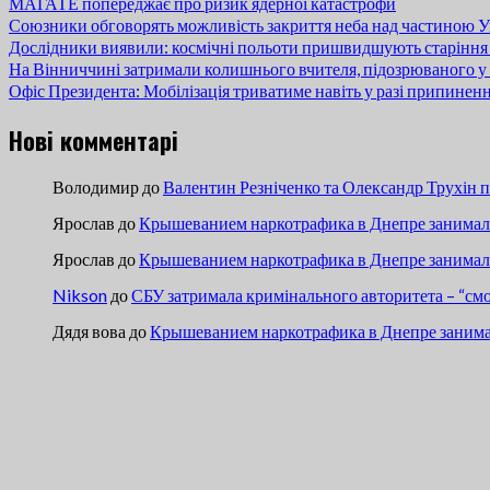
МАГАТЕ попереджає про ризик ядерної катастрофи
Союзники обговорять можливість закриття неба над частиною У
Дослідники виявили: космічні польоти пришвидшують старіння
На Вінниччині затримали колишнього вчителя, підозрюваного у 
Офіс Президента: Мобілізація триватиме навіть у разі припинен
Нові комментарі
Володимир
до
Валентин Резніченко та Олександр Трухін 
Ярослав
до
Крышеванием наркотрафика в Днепре занимали
Ярослав
до
Крышеванием наркотрафика в Днепре занимали
Nikson
до
СБУ затримала кримінального авторитета – “см
Дядя вова
до
Крышеванием наркотрафика в Днепре занима