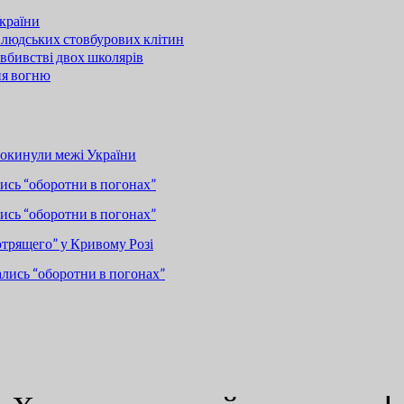
країни
 людських стовбурових клітин
вбивстві двох школярів
ня вогню
покинули межі України
сь “оборотни в погонах”
сь “оборотни в погонах”
отрящего” у Кривому Розі
лись “оборотни в погонах”