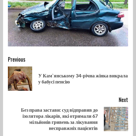
Continue
Previous
Reading
У Кам`янському 34-річна жінка викрала
Pre
у бабусі пенсію
pos
Next
Без права застави: суд відправив до
ізолятора лікарів, які отримали 67
Next
мільйонів гривень за лікування
post:
несправжніх пацієнтів