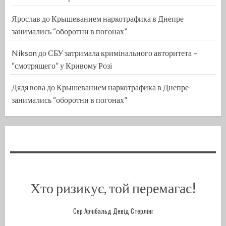
Ярослав
до
Крышеванием наркотрафика в Днепре
занимались “оборотни в погонах”
Nikson
до
СБУ затримала кримінального авторитета –
“смотрящего” у Кривому Розі
Дядя вова
до
Крышеванием наркотрафика в Днепре
занимались “оборотни в погонах”
Хто ризикує, той перемагає!
Сер Арчібальд Девід Стерлінг