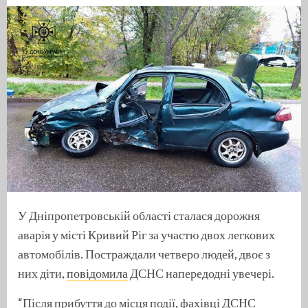
У Дніпропетровській області сталася дорожня
аварія у місті Кривий Ріг за участю двох легкових
автомобілів. Постраждали четверо людей, двоє з
них діти,
повідомила
ДСНС напередодні увечері.
“Після прибуття до місця події, фахівці ДСНС