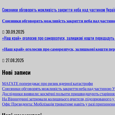
Союзники обговорять можливість закриття неба над частиною Украї
Союзники обговорять можливість закриття неба над частин
30.09.2025
«Наш край» оголосив про саморозпуск, залишкові кошти передадуть
«Наш край» оголосив про саморозпуск, залишкові кошти пе
27.08.2025
Нові записи
МАГАТЕ попереджає про ризик ядерної катастрофи
Союзники обговорять можливість закриття неба над частиною У
Дослідники виявили: космічні польоти пришвидшують старіння
На Вінниччині затримали колишнього вчителя, підозрюваного у 
Офіс Президента: Мобілізація триватиме навіть у разі припинен