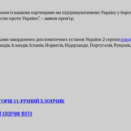
азом із нашими партнерами ми підтримуватимемо Україну у боротьб
сію проти України”, – заявив прем’єр.
иками закордонних дипломатичних установ України 2 серпня
пові
ндія, Ісландія, Іспанія, Норвегія, Нідерланди, Португалія, Румунія,
ОРІВ 11-РІЧНИЙ ХЛОПЧИК