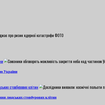
ни
ою України
ських стовбурових клітин
ння людських стовбурових клітин