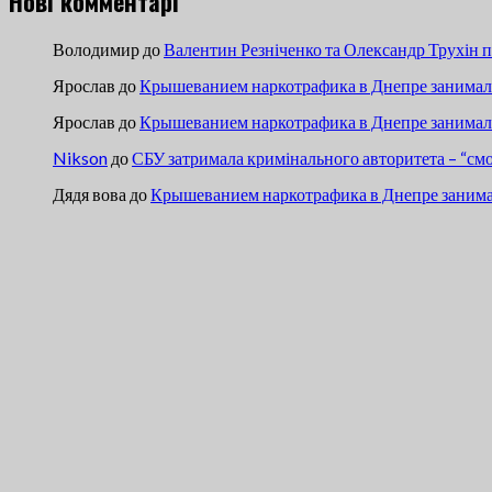
Нові комментарі
Володимир
до
Валентин Резніченко та Олександр Трухін 
Ярослав
до
Крышеванием наркотрафика в Днепре занимали
Ярослав
до
Крышеванием наркотрафика в Днепре занимали
Nikson
до
СБУ затримала кримінального авторитета – “см
Дядя вова
до
Крышеванием наркотрафика в Днепре занима