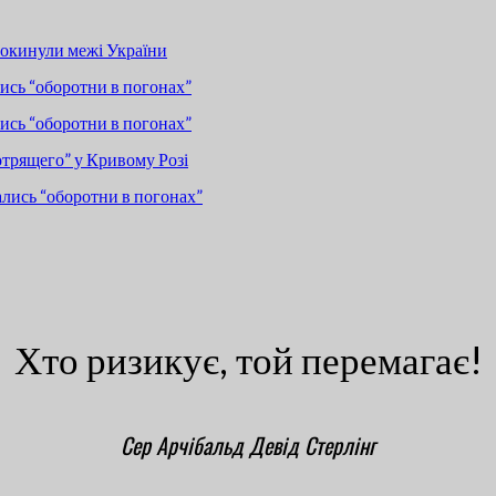
покинули межі України
сь “оборотни в погонах”
сь “оборотни в погонах”
отрящего” у Кривому Розі
лись “оборотни в погонах”
Хто ризикує, той перемагає!
Сер Арчібальд Девід Стерлінг