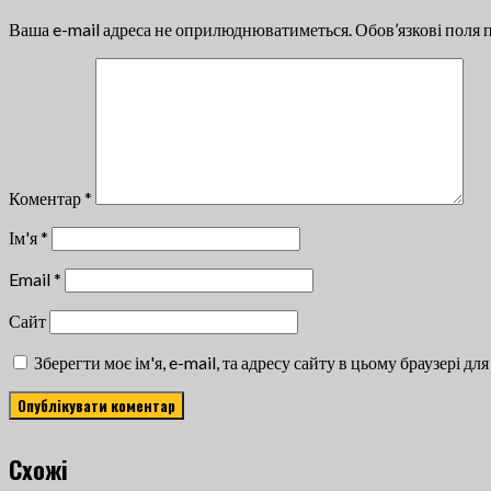
Ваша e-mail адреса не оприлюднюватиметься.
Обов’язкові поля 
Коментар
*
Ім'я
*
Email
*
Сайт
Зберегти моє ім'я, e-mail, та адресу сайту в цьому браузері д
Cхожі