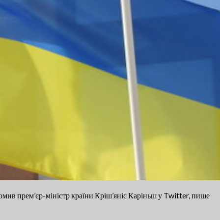
омив прем’єр-міністр країни Кріш’яніс Каріньш у Twitter, пише