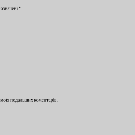
позначені
*
ля моїх подальших коментарів.