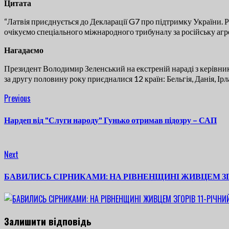
Цитата
“Латвія приєднується до Декларації G7 про підтримку України. Р
очікуємо спеціального міжнародного трибуналу за російську агре
Нагадаємо
Президент Володимир Зеленський на екстреній нараді з керівн
за другу половину року приєдналися 12 країн: Бельгія, Данія, Ірла
Continue
Previous
Previous
post:
Reading
Нардеп від "Слуги народу" Гунько отримав підозру – САП
Next
Next
post:
БАВИЛИСЬ СІРНИКАМИ: НА РІВНЕНЩИНІ ЖИВЦЕМ ЗГ
Залишити відповідь