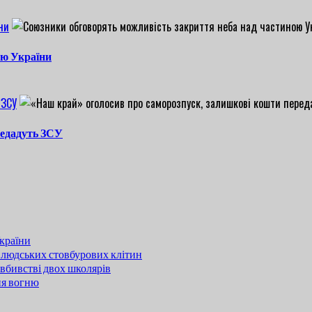
ни
ою України
 ЗСУ
редадуть ЗСУ
країни
 людських стовбурових клітин
вбивстві двох школярів
ня вогню