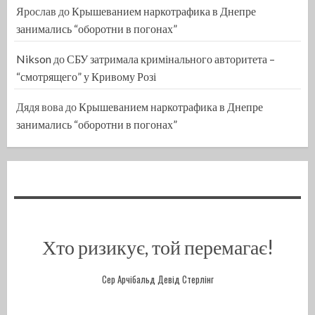
Ярослав
до
Крышеванием наркотрафика в Днепре
занимались “оборотни в погонах”
Nikson
до
СБУ затримала кримінального авторитета –
“смотрящего” у Кривому Розі
Дядя вова
до
Крышеванием наркотрафика в Днепре
занимались “оборотни в погонах”
Хто ризикує, той перемагає!
Сер Арчібальд Девід Стерлінг