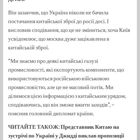
Він зазанчив, що Україна ніколи не бачила
постачання китайської зброї до росії досі. І
висловив сподівання, що це не зміниться, хоча Київ
усвідомлює, що москва дуже зацікавлена в
китайській зброї.
“Ми знаємо про деякі китайські галузі
промисловості, які експортують компоненти, що
використовуються російською військовою
промисловістю, але це не масовий потік. Ми
ділимося цією інформацією з китайським урядом,
сподіваючись, що він зможе вжити заходів”, –
пояснив головний дипломат країни.
ЧИТАЙТЕ ТАКОЖ:
Представник Китаю на
зустрічі по Україні у Джидді виклав пропозиції