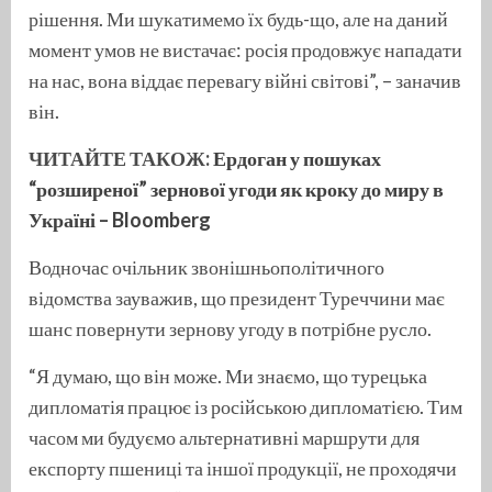
рішення. Ми шукатимемо їх будь-що, але на даний
момент умов не вистачає: росія продовжує нападати
на нас, вона віддає перевагу війні світові”, – заначив
він.
ЧИТАЙТЕ ТАКОЖ:
Ердоган у пошуках
“розширеної” зернової угоди як кроку до миру в
Україні – Bloomberg
Водночас очільник звонішньополітичного
відомства зауважив, що президент Туреччини має
шанс повернути зернову угоду в потрібне русло.
“Я думаю, що він може. Ми знаємо, що турецька
дипломатія працює із російською дипломатією. Тим
часом ми будуємо альтернативні маршрути для
експорту пшениці та іншої продукції, не проходячи