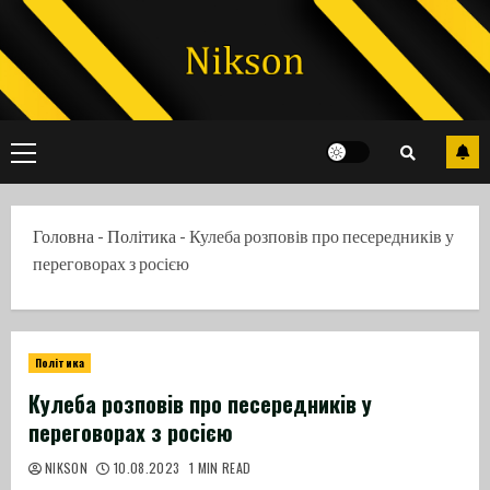
Skip
to
content
Primary
Menu
Головна
-
Політика
-
Кулеба розповів про песередників у
переговорах з росією
Політика
Кулеба розповів про песередників у
переговорах з росією
NIKSON
10.08.2023
1 MIN READ