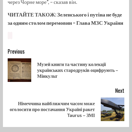
через Чорне море”, – сказав він.
ЧИТАЙТЕ ТАКОЖ:
Зеленського і путіна не буде
за одним столом перемовин – Глава МЗС України
Continue
Previous
Reading
Музей книги та частину колекції
Pre
українських стародруків оцифрують –
pos
Мінкульт
Next
Німеччина найближчим часом може
Next
оголосити про постачання Україні ракет
post:
Taurus – ЗМІ