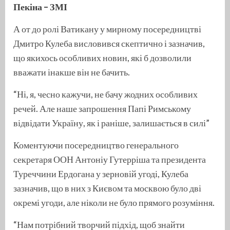
Пекіна – ЗМІ
А от до ролі Ватикану у мирному посередництві
Дмитро Кулеба висловився скептично і зазначив,
що якихось особливих новин, які б дозволили
вважати інакше він не бачить.
“Ні, я, чесно кажучи, не бачу жодних особливих
речей. Але наше запрошення Папі Римському
відвідати Україну, як і раніше, залишається в силі”
Коментуючи посередництво генерального
секретаря ООН Антоніу Гутерріша та президента
Туреччини Ердогана у зерновій угоді, Кулеба
зазначив, що в них з Києвом та москвою було дві
окремі угоди, але ніколи не було прямого розуміння.
“Нам потрібний творчий підхід, щоб знайти