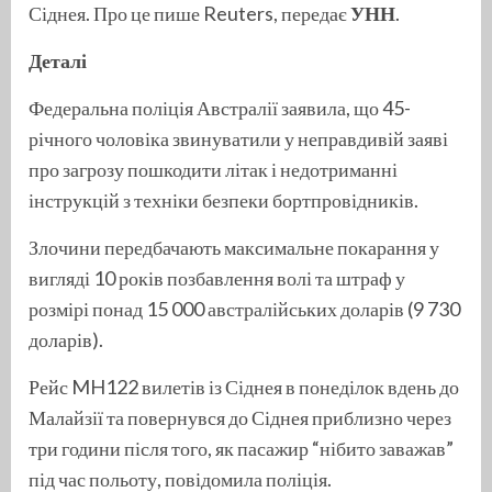
Сіднея. Про це пише Reuters, передає
УНН
.
Деталі
Федеральна поліція Австралії заявила, що 45-
річного чоловіка звинуватили у неправдивій заяві
про загрозу пошкодити літак і недотриманні
інструкцій з техніки безпеки бортпровідників.
Злочини передбачають максимальне покарання у
вигляді 10 років позбавлення волі та штраф у
розмірі понад 15 000 австралійських доларів (9 730
доларів).
Рейс MH122 вилетів із Сіднея в понеділок вдень до
Малайзії та повернувся до Сіднея приблизно через
три години після того, як пасажир “нібито заважав”
під час польоту, повідомила поліція.