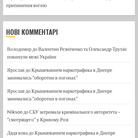
припинення вогню
НОВІ КОММЕНТАРІ
Володимир
до
Валентин Резніченко та Олександр Трухін
покинули межі України
Ярослав
до
Крышеванием наркотрафика в Днепре
занимались “оборотни в погонах”
Ярослав
до
Крышеванием наркотрафика в Днепре
занимались “оборотни в погонах”
Nikson
до
СБУ затримала кримінального авторитета –
“смотрящего” у Кривому Розі
Дядя вова
до
Крышеванием наркотрафика в Днепре