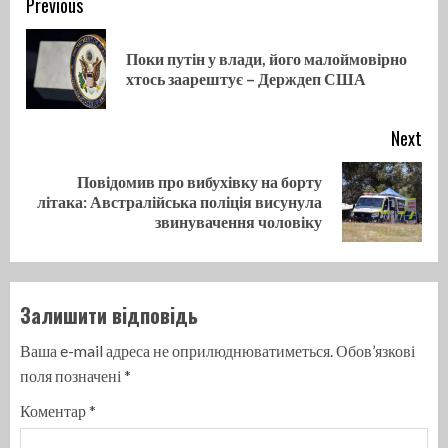
Continue
Previous
Reading
Поки путін у влади, його малоймовірно
Pre
хтось заарештує – Держдеп США
pos
Next
Повідомив про вибухівку на борту
Next
літака: Австралійська поліція висунула
post:
звинувачення чоловіку
Залишити відповідь
Ваша e-mail адреса не оприлюднюватиметься.
Обов’язкові
поля позначені
*
Коментар
*