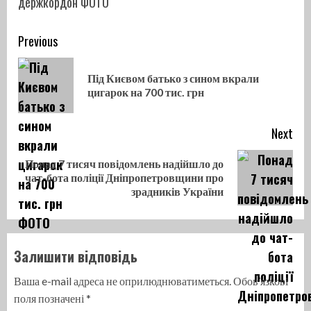
Continue
Previous
Reading
Під Києвом батько з сином вкрали
Pre
цигарок на 700 тис. грн
pos
Next
Понад 7 тисяч повідомлень надійшло до
Next
чат-бота поліції Дніпропетровщини про
post:
зрадників України
Залишити відповідь
Ваша e-mail адреса не оприлюднюватиметься.
Обов’язкові
поля позначені
*