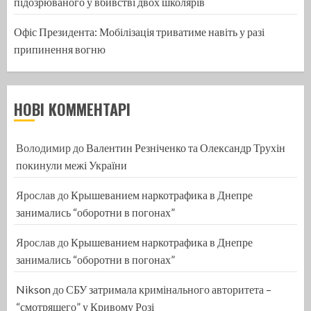
підозрюваного у вбивстві двох школярів
Офіс Президента: Мобілізація триватиме навіть у разі
припинення вогню
НОВІ КОММЕНТАРІ
Володимир
до
Валентин Резніченко та Олександр Трухін
покинули межі України
Ярослав
до
Крышеванием наркотрафика в Днепре
занимались “оборотни в погонах”
Ярослав
до
Крышеванием наркотрафика в Днепре
занимались “оборотни в погонах”
Nikson
до
СБУ затримала кримінального авторитета –
“смотрящего” у Кривому Розі