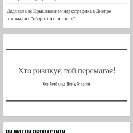
Дядя вова
до
Крышеванием наркотрафика в Днепре
занимались “оборотни в погонах”
Хто ризикує, той перемагає!
Сер Арчібальд Девід Стерлінг
ВИ МОГЛИ ПРОПУСТИТИ