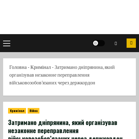
Skip
to
content
Primary
Menu
Головна
-
Кримінал
-
Затримано дніпрянина, який
організував незаконне переправлення
військовозобов’язаних через держкордон
Кримінал
Війна
Затримано дніпрянина, який організував
незаконне переправлення
військовозобов’язаних через держкордон