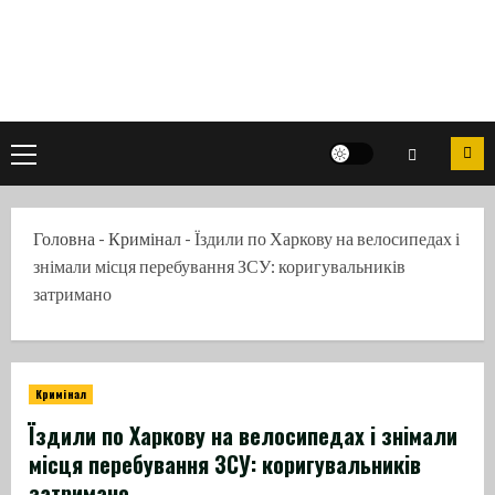
Skip
to
content
Primary
Menu
Головна
-
Кримінал
-
Їздили по Харкову на велосипедах і
знімали місця перебування ЗСУ: коригувальників
затримано
Кримінал
Їздили по Харкову на велосипедах і знімали
місця перебування ЗСУ: коригувальників
затримано