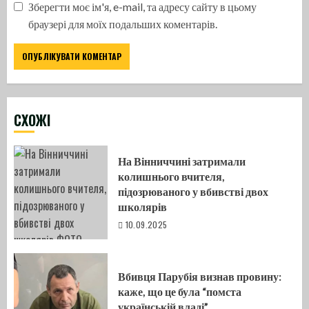
Зберегти моє ім'я, e-mail, та адресу сайту в цьому
браузері для моїх подальших коментарів.
CХОЖІ
На Вінниччині затримали
колишнього вчителя,
підозрюваного у вбивстві двох
школярів
10.09.2025
Вбивця Парубія визнав провину:
каже, що це була “помста
українській владі”