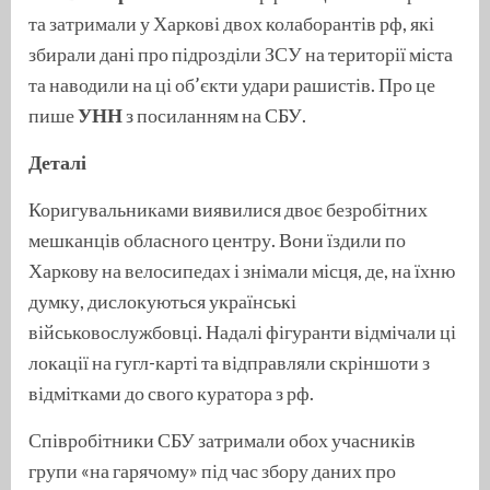
та затримали у Харкові двох колаборантів рф, які
збирали дані про підрозділи ЗСУ на території міста
та наводили на ці об’єкти удари рашистів. Про це
пише
УНН
з посиланням на
СБУ
.
Деталі
Коригувальниками виявилися двоє безробітних
мешканців обласного центру. Вони їздили по
Харкову на велосипедах і знімали місця, де, на їхню
думку, дислокуються українські
військовослужбовці. Надалі фігуранти відмічали ці
локації на гугл-карті та відправляли скріншоти з
відмітками до свого куратора з рф.
Співробітники СБУ затримали обох учасників
групи «на гарячому» під час збору даних про