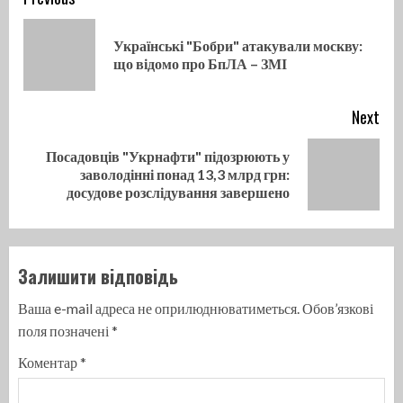
Continue
Reading
Українські "Бобри" атакували москву:
Pre
що відомо про БпЛА – ЗМІ
pos
Next
Посадовців "Укрнафти" підозрюють у
Next
заволодінні понад 13,3 млрд грн:
post:
досудове розслідування завершено
Залишити відповідь
Ваша e-mail адреса не оприлюднюватиметься.
Обов’язкові
поля позначені
*
Коментар
*