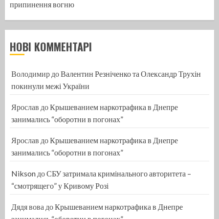
припинення вогню
НОВІ КОММЕНТАРІ
Володимир
до
Валентин Резніченко та Олександр Трухін
покинули межі України
Ярослав
до
Крышеванием наркотрафика в Днепре
занимались “оборотни в погонах”
Ярослав
до
Крышеванием наркотрафика в Днепре
занимались “оборотни в погонах”
Nikson
до
СБУ затримала кримінального авторитета –
“смотрящего” у Кривому Розі
Дядя вова
до
Крышеванием наркотрафика в Днепре
занимались “оборотни в погонах”