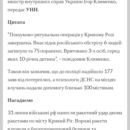
міністр внутрішніх справ України Ігор Клименко,
передає
УНН
.
Цитата
“Пошуково-рятувальна операція у Кривому Розі
завершена. Внаслідок російського обстрілу 6 людей
загинуло та 75 поранено. Врятовано 3-х осіб, серед
яких 10-річна дитина”, – повідомив Клименко.
Також він зазначив, що до поліції надійшло 177
заяв від потерпілих, а психологи ДСНС на місцях
влучань надали допомогу близько 100 містянам.
Нагадаємо
31 липня військові рф нанесли
ракетний удар
двома
ракетами по місту Кривий Ріг. Ворожі ракети
влучили у багатоповерховий будинок та