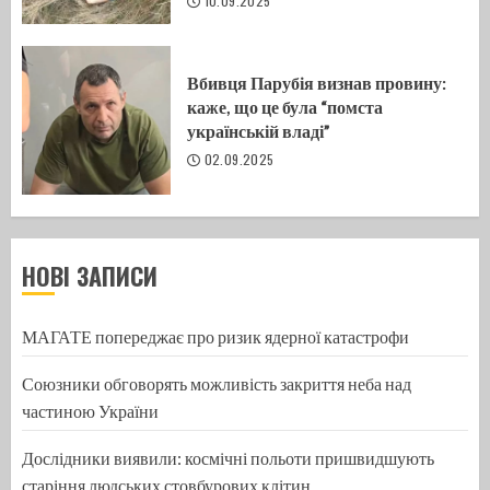
10.09.2025
Вбивця Парубія визнав провину:
каже, що це була “помста
українській владі”
02.09.2025
НОВІ ЗАПИСИ
МАГАТЕ попереджає про ризик ядерної катастрофи
Союзники обговорять можливість закриття неба над
частиною України
Дослідники виявили: космічні польоти пришвидшують
старіння людських стовбурових клітин