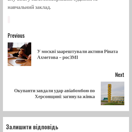
навчальний заклад.
Continue
Previous
Reading
У москві заарештували активи Ріната
Pre
Ахметова – росЗМІ
pos
Next
Окупанти завдали удар авіабомбою по
Next
Херсонщині: загинула жінка
post:
Залишити відповідь