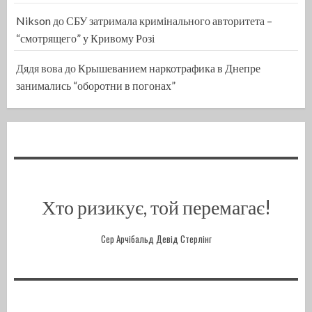
Nikson
до
СБУ затримала кримінального авторитета –
“смотрящего” у Кривому Розі
Дядя вова
до
Крышеванием наркотрафика в Днепре
занимались “оборотни в погонах”
Хто ризикує, той перемагає!
Сер Арчібальд Девід Стерлінг