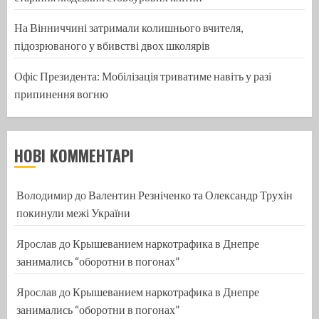
На Вінниччині затримали колишнього вчителя,
підозрюваного у вбивстві двох школярів
Офіс Президента: Мобілізація триватиме навіть у разі
припинення вогню
НОВІ КОММЕНТАРІ
Володимир
до
Валентин Резніченко та Олександр Трухін
покинули межі України
Ярослав
до
Крышеванием наркотрафика в Днепре
занимались “оборотни в погонах”
Ярослав
до
Крышеванием наркотрафика в Днепре
занимались “оборотни в погонах”