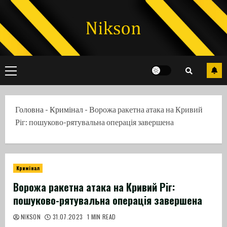
Skip
to
content
Primary
Menu
Головна
-
Кримінал
-
Ворожа ракетна атака на Кривий
Ріг: пошуково-рятувальна операція завершена
Кримінал
Ворожа ракетна атака на Кривий Ріг:
пошуково-рятувальна операція завершена
NIKSON
31.07.2023
1 MIN READ