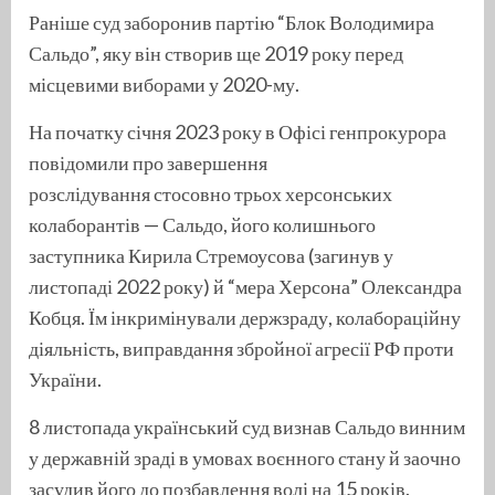
Раніше суд заборонив партію “Блок Володимира
Сальдо”, яку він створив ще 2019 року перед
місцевими виборами у 2020-му.
На початку січня 2023 року в Офісі генпрокурора
повідомили про завершення
розслідування стосовно трьох херсонських
колаборантів — Сальдо, його колишнього
заступника Кирила Стремоусова (загинув у
листопаді 2022 року) й “мера Херсона” Олександра
Кобця. Їм інкримінували держзраду, колабораційну
діяльність, виправдання збройної агресії РФ проти
України.
8 листопада український суд визнав Сальдо винним
у державній зраді в умовах воєнного стану й заочно
засудив його до позбавлення волі на 15 років.