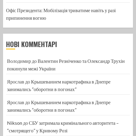
Офіс Президента: Мобілізація триватиме навіть у разі
припинення вогню
НОВІ КОММЕНТАРІ
Володимир
до
Валентин Резніченко та Олександр Трухін
покинули межі України
Ярослав
до
Крышеванием наркотрафика в Днепре
занимались “оборотни в погонах”
Ярослав
до
Крышеванием наркотрафика в Днепре
занимались “оборотни в погонах”
Nikson
до
СБУ затримала кримінального авторитета –
“смотрящего” у Кривому Розі