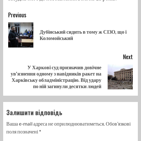
Continue
Previous
Reading
Дубінський сидить в тому ж СІЗО, що і
Pre
Коломойський
pos
Next
У Харкові суд призначив довічне
ув’язнення одному з навідників ракет на
Next
Харківську обладміністрацію. Від удару
post:
по ній загинули десятки людей
Залишити відповідь
Ваша e-mail адреса не оприлюднюватиметься.
Обов’язкові
поля позначені
*