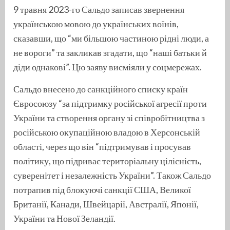
9 травня 2023-го Сальдо записав звернення
українською мовою до українських воїнів,
сказавши, що “ми більшою частиною рідні люди, а
не вороги” та закликав згадати, що “наші батьки й
діди однакові”. Цю заяву висміяли у соцмережах.
Сальдо внесено до санкційного списку країн
Євросоюзу “за підтримку російської агресії проти
України та створення органу зі співробітництва з
російською окупаційною владою в Херсонській
області, через що він “підтримував і просував
політику, що підриває територіальну цілісність,
суверенітет і незалежність України”. Також Сальдо
потрапив під блокуючі санкції США, Великої
Британії, Канади, Швейцарії, Австралії, Японії,
України та Нової Зеландії.