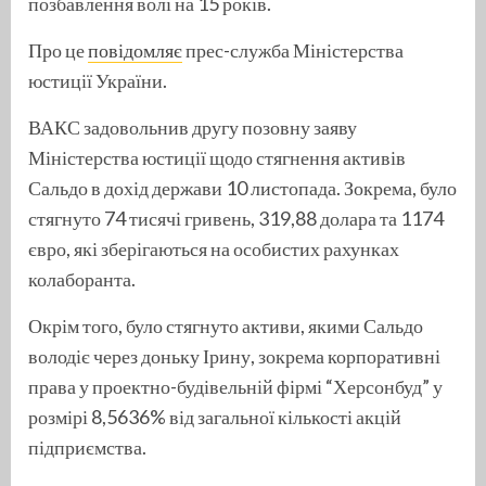
позбавлення волі на 15 років.
Про це
повідомляє
прес-служба Міністерства
юстиції України.
ВАКС задовольнив другу позовну заяву
Міністерства юстиції щодо стягнення активів
Сальдо в дохід держави 10 листопада. Зокрема, було
стягнуто 74 тисячі гривень, 319,88 долара та 1174
євро, які зберігаються на особистих рахунках
колаборанта.
Окрім того, було стягнуто активи, якими Сальдо
володіє через доньку Ірину, зокрема корпоративні
права у проектно-будівельній фірмі “Херсонбуд” у
розмірі 8,5636% від загальної кількості акцій
підприємства.