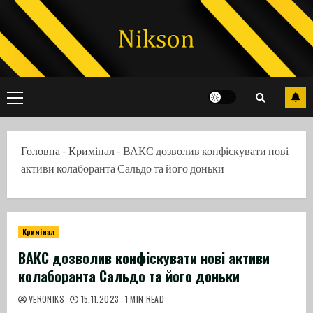
Skip
to
content
Primary
Menu
Головна
-
Кримінал
-
ВАКС дозволив конфіскувати нові
активи колаборанта Сальдо та його доньки
Кримінал
ВАКС дозволив конфіскувати нові активи
колаборанта Сальдо та його доньки
VERONIKS
15.11.2023
1 MIN READ