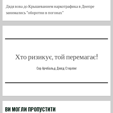
Дядя вова
до
Крышеванием наркотрафика в Днепре
занимались “оборотни в погонах”
Хто ризикує, той перемагає!
Сер Арчібальд Девід Стерлінг
ВИ МОГЛИ ПРОПУСТИТИ