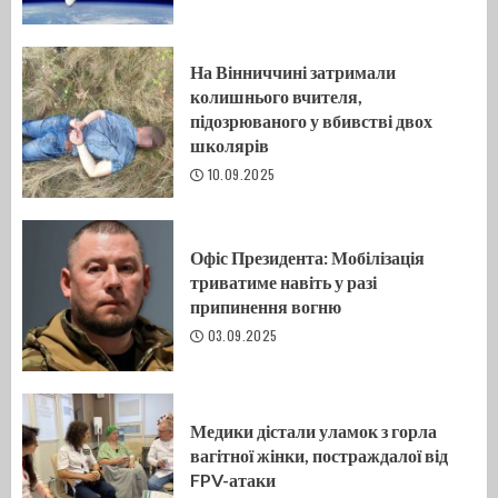
На Вінниччині затримали
колишнього вчителя,
підозрюваного у вбивстві двох
школярів
10.09.2025
Офіс Президента: Мобілізація
триватиме навіть у разі
припинення вогню
03.09.2025
Медики дістали уламок з горла
вагітної жінки, постраждалої від
FPV-атаки