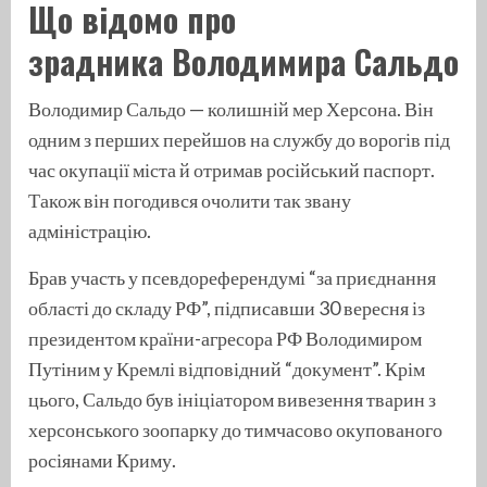
Що відомо про
зрадника Володимира Сальдо
Володимир Сальдо — колишній мер Херсона. Він
одним з перших перейшов на службу до ворогів під
час окупації міста й отримав російський паспорт.
Також він погодився очолити так звану
адміністрацію.
Брав участь у псевдореферендумі “за приєднання
області до складу РФ”, підписавши 30 вересня із
президентом країни-агресора РФ Володимиром
Путіним у Кремлі відповідний “документ”. Крім
цього, Сальдо був ініціатором вивезення тварин з
херсонського зоопарку до тимчасово окупованого
росіянами Криму.