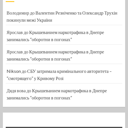
Володимир
до
Валентин Резніченко та Олександр Трухін
покинули межі України
Ярослав
до
Крышеванием наркотрафика в Днепре
занимались “оборотни в погонах”
Ярослав
до
Крышеванием наркотрафика в Днепре
занимались “оборотни в погонах”
Nikson
до
СБУ затримала кримінального авторитета –
“смотрящего” у Кривому Розі
Дядя вова
до
Крышеванием наркотрафика в Днепре
занимались “оборотни в погонах”