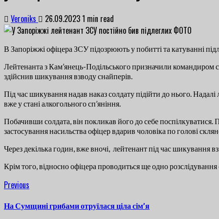
Veroniks
26.09.2023
1 min read
В Запоріжжі офіцера ЗСУ підозрюють у побитті та катуванні підл
Лейтенанта з Кам’янець-Подільського призначили командиром стрі
здійснив шикування взводу снайперів.
Під час шикування надав наказ солдату підійти до нього. Надал
вже у стані алкогольного сп’яніння.
Побачивши солдата, він покликав його до себе поспілкуватися. П
застосування насильства офіцер вдарив чоловіка по голові скляно
Через декілька годин, вже вночі, лейтенант під час шикування вз
Крім того, відносно офіцера проводиться ще одно розслідування
Continue
Previous
Previous
post:
Reading
На Сумщині грибами отруїлася ціла сім’я