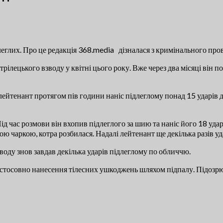
еглих. Про це редакція 368.media дізналася з кримінального прова
лецького взводу у квітні цього року. Вже через два місяці він п
і лейтенант протягом пів години наніс підлеглому понад 15 ударі
ід час розмови він вхопив підлеглого за шию та наніс його 18 уд
ю чаркою, котра розбилася. Надалі лейтенант ще декілька разів уд
воду знов завдав декілька ударів підлеглому по обличчю.
 стосовно нанесення тілесних ушкоджень шляхом підпалу. Підозрюв