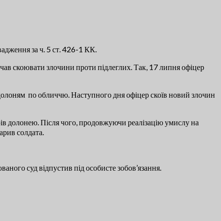
дження за ч. 5 ст. 426-1 КК.
очав скоювати злочини проти підлеглих. Так, 17 липня офіцер
в долоням по обличчю. Наступного дня офіцер скоїв новий злочин
арів долонею. Після чого, продовжуючи реалізацію умислу на
арив солдата.
аного суд відпустив під особисте зобов’язання.