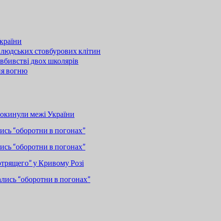
країни
 людських стовбурових клітин
вбивстві двох школярів
ня вогню
покинули межі України
сь “оборотни в погонах”
сь “оборотни в погонах”
отрящего” у Кривому Розі
лись “оборотни в погонах”