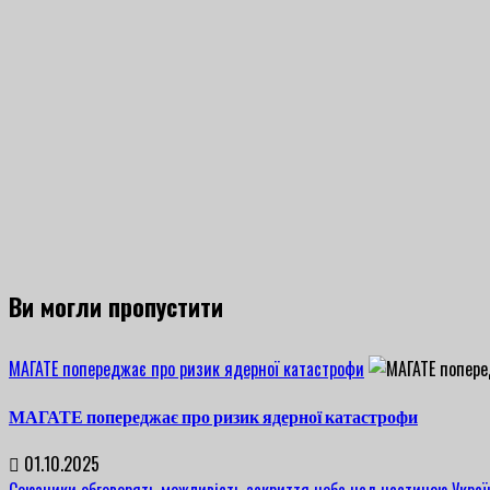
Ви могли пропустити
МАГАТЕ попереджає про ризик ядерної катастрофи
МАГАТЕ попереджає про ризик ядерної катастрофи
01.10.2025
Союзники обговорять можливість закриття неба над частиною Украї