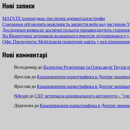
Нові записи
МАГАТЕ попереджає про ризик ядерної катастрофи
Союзники обговорять можливість закриття неба над частиною У
Дослідники виявили: космічні польоти пришвидшують старіння
На Вінниччині затримали колишнього вчителя, підозрюваного у 
Офіс Президента: Мобілізація триватиме навіть у разі припинен
Нові комментарі
Володимир
до
Валентин Резніченко та Олександр Трухін 
Ярослав
до
Крышеванием наркотрафика в Днепре занимали
Ярослав
до
Крышеванием наркотрафика в Днепре занимали
Nikson
до
СБУ затримала кримінального авторитета – “см
Дядя вова
до
Крышеванием наркотрафика в Днепре занима