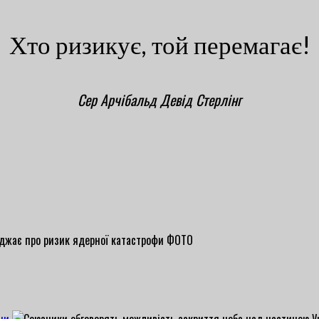
Хто ризикує, той перемагає!
Сер Арчібальд Девід Стерлінг
ни