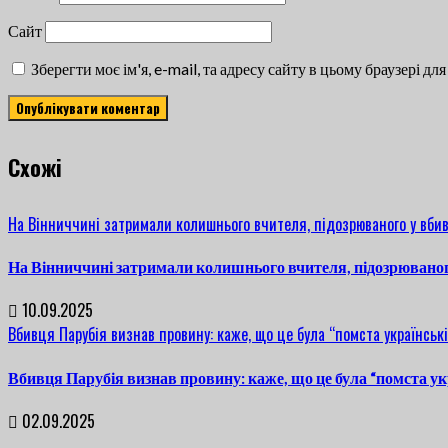
Сайт
Зберегти моє ім'я, e-mail, та адресу сайту в цьому браузері д
Cхожі
На Вінниччині затримали колишнього вчителя, підозрюваного у вбив
На Вінниччині затримали колишнього вчителя, підозрюваног
10.09.2025
Вбивця Парубія визнав провину: каже, що це була “помста українські
Вбивця Парубія визнав провину: каже, що це була “помста ук
02.09.2025