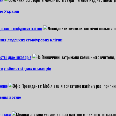
ою України
ських стовбурових клітин
ння людських стовбурових клітин
стві двох школярів
о у вбивстві двох школярів
вогню
нення вогню
V-атаки