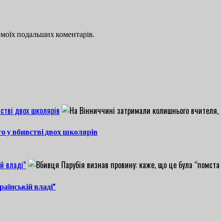
ля моїх подальших коментарів.
стві двох школярів
о у вбивстві двох школярів
й владі”
раїнській владі”