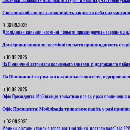
Союзники обговорять можливість закриття неба над частин
30.09.2025
Дослідники виявили: космічні польоти пришвидшують старіння люд
Дослідники виявили: космічні польоти пришвидшують старі
10.09.2025
На Вінниччині затримали колишнього вчителя, підозрюваного у вбив
На Вінниччині затримали колишнього вчителя, підозрюваног
10.09.2025
Офіс Президента: Мобілізація триватиме навіть у разі припинення 
Офіс Президента: Мобілізація триватиме навіть у разі припи
03.09.2025
Медики дістали уламок з горла вагітної жінки, постраждалої від FP