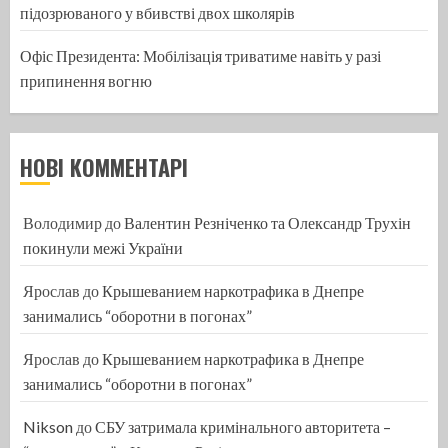
підозрюваного у вбивстві двох школярів
Офіс Президента: Мобілізація триватиме навіть у разі
припинення вогню
НОВІ КОММЕНТАРІ
Володимир
до
Валентин Резніченко та Олександр Трухін
покинули межі України
Ярослав
до
Крышеванием наркотрафика в Днепре
занимались “оборотни в погонах”
Ярослав
до
Крышеванием наркотрафика в Днепре
занимались “оборотни в погонах”
Nikson
до
СБУ затримала кримінального авторитета –