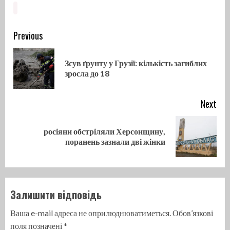
Continue
Previous
Reading
Зсув ґрунту у Грузії: кількість загиблих
Pre
зросла до 18
pos
Next
росіяни обстріляли Херсонщину,
Next
поранень зазнали дві жінки
post:
Залишити відповідь
Ваша e-mail адреса не оприлюднюватиметься.
Обов’язкові
поля позначені
*