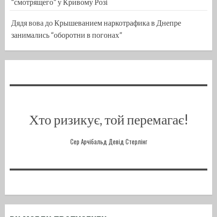
“смотрящего” у Кривому Розі
Дядя вова
до
Крышеванием наркотрафика в Днепре
занимались “оборотни в погонах”
Хто ризикує, той перемагає!
Сер Арчібальд Девід Стерлінг