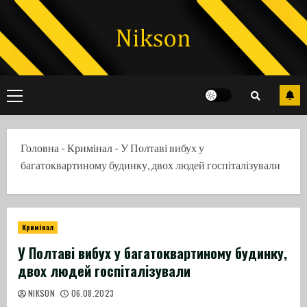
Skip
to
content
Primary
Menu
Головна
-
Кримінал
-
У Полтаві вибух у
багатоквартиному будинку, двох людей госпіталізували
Кримінал
У Полтаві вибух у багатоквартиному будинку,
двох людей госпіталізували
NIKSON
06.08.2023