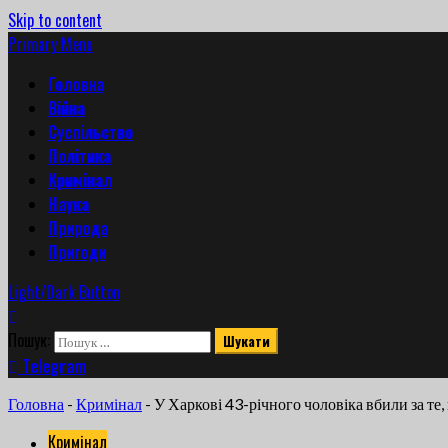
Skip to content
Primary Menu
Головна
Війна
Суспільство
Політика
Кримінал
Наука
Природа
Пригоди
Light/Dark Button
Пошук:
Telegram
Головна
-
Кримінал
-
У Харкові 43-річного чоловіка вбили за те,
Кримінал