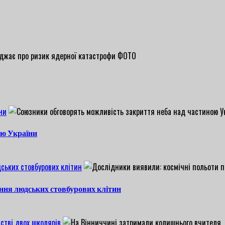
ни
ою України
ських стовбурових клітин
ння людських стовбурових клітин
стві двох школярів