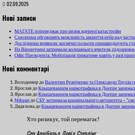
02.09.2025
Нові записи
МАГАТЕ попереджає про ризик ядерної катастрофи
Союзники обговорять можливість закриття неба над част
Дослідники виявили: космічні польоти пришвидшують ста
На Вінниччині затримали колишнього вчителя, підозрюван
Офіс Президента: Мобілізація триватиме навіть у разі пр
Нові комментарі
Володимир
до
Валентин Резніченко та Олександр Трухін 
Ярослав
до
Крышеванием наркотрафика в Днепре занимали
Ярослав
до
Крышеванием наркотрафика в Днепре занимали
Nikson
до
СБУ затримала кримінального авторитета – “см
Дядя вова
до
Крышеванием наркотрафика в Днепре занима
Хто ризикує, той перемагає!
Сер Арчібальд Девід Стерлінг