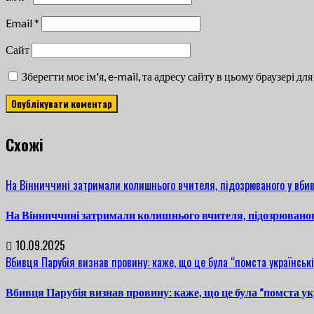
Email
*
Сайт
Зберегти моє ім'я, e-mail, та адресу сайту в цьому браузері д
Cхожі
На Вінниччині затримали колишнього вчителя, підозрюваного у вбив
На Вінниччині затримали колишнього вчителя, підозрюваног
10.09.2025
Вбивця Парубія визнав провину: каже, що це була “помста українські
Вбивця Парубія визнав провину: каже, що це була “помста ук