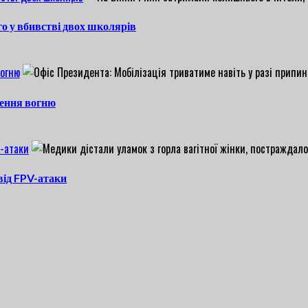
о у вбивстві двох школярів
вогню
нення вогню
V-атаки
 від FPV-атаки