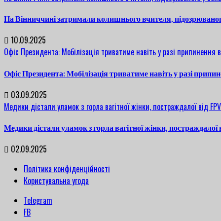
На Вінниччині затримали колишнього вчителя, підозрюваног
10.09.2025
Офіс Президента: Мобілізація триватиме навіть у разі припинення 
Офіс Президента: Мобілізація триватиме навіть у разі припи
03.09.2025
Медики дістали уламок з горла вагітної жінки, постраждалої від FP
Медики дістали уламок з горла вагітної жінки, постраждалої
02.09.2025
Політика конфіденційності
Користувальна угода
Telegram
FB