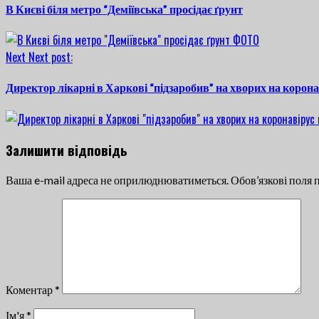
В Києві біля метро “Деміївська” просідає ґрунт
Next
Next post:
Директор лікарні в Харкові “підзаробив” на хворих на корона
Залишити відповідь
Ваша e-mail адреса не оприлюднюватиметься.
Обов’язкові поля 
Коментар
*
Ім'я
*