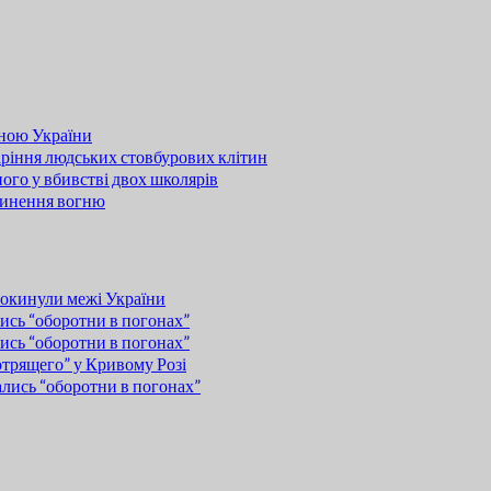
иною України
ріння людських стовбурових клітин
ого у вбивстві двох школярів
ипинення вогню
покинули межі України
сь “оборотни в погонах”
сь “оборотни в погонах”
отрящего” у Кривому Розі
лись “оборотни в погонах”