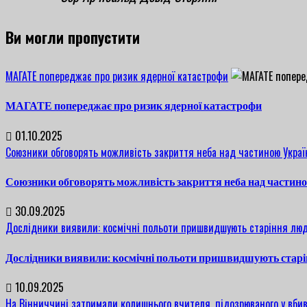
Ви могли пропустити
МАГАТЕ попереджає про ризик ядерної катастрофи
МАГАТЕ попереджає про ризик ядерної катастрофи
01.10.2025
Союзники обговорять можливість закриття неба над частиною Украї
Союзники обговорять можливість закриття неба над частин
30.09.2025
Дослідники виявили: космічні польоти пришвидшують старіння люд
Дослідники виявили: космічні польоти пришвидшують старі
10.09.2025
На Вінниччині затримали колишнього вчителя, підозрюваного у вбив