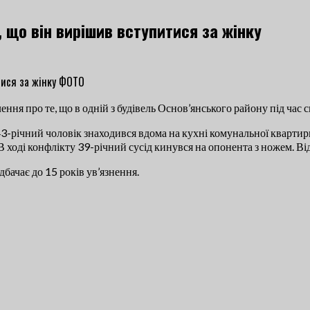
, що він вирішив вступитися за жінку
ння про те, що в одній з будівель Основ’янського району під час 
-річний чоловік знаходився вдома на кухні комунальної квартири,
 В ході конфлікту 39-річний сусід кинувся на опонента з ножем. 
бачає до 15 років ув’язнення.