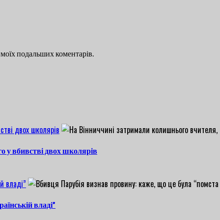
ля моїх подальших коментарів.
стві двох школярів
о у вбивстві двох школярів
й владі”
раїнській владі”