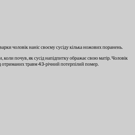
сварки чоловік наніс своєму сусіду кілька ножових поранень.
 коли почув, як сусід напідпитку ображає свою матір. Чоловік
Від отриманих травм 43-річний потерпілий помер.