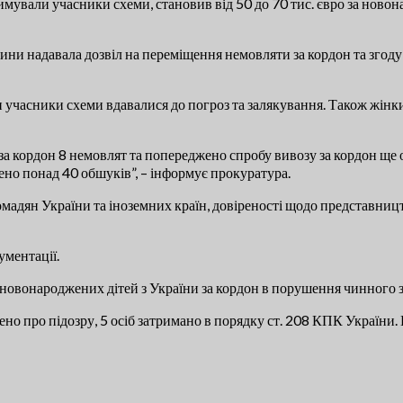
имували учасники схеми, становив від 50 до 70 тис. євро за ново
тини надавала дозвіл на переміщення немовляти за кордон та згод
ови учасники схеми вдавалися до погроз та залякування. Також жі
 кордон 8 немовлят та попереджено спробу вивозу за кордон ще одн
ено понад 40 обшуків”, – інформує прокуратура.
мадян України та іноземних країн, довіреності щодо представництв
ументації.
новонароджених дітей з України за кордон в порушення чинного за
ено про підозру, 5 осіб затримано в порядку ст. 208 КПК Україн