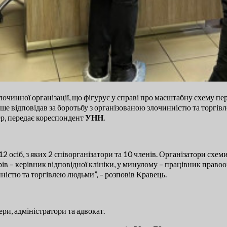
лочинної організації, що фігурує у справі про масштабну схему п
ше відповідав за боротьбу з організованою злочинністю та торгів
ер, передає кореспондент
УНН
.
 12 осіб, з яких 2 співорганізатори та 10 членів. Організатори схе
ів – керівник відповідної клініки, у минулому – працівник правоо
ністю та торгівлею людьми”, – розповів Кравець.
ри, адміністратори та адвокат.