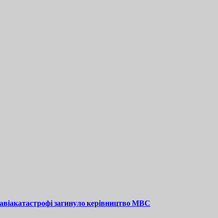
 авіакатастрофі загинуло керівництво МВС