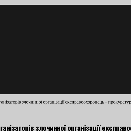
анізаторів злочинної організації експравоохоронець – прокурату
ганізаторів злочинної організації експрав