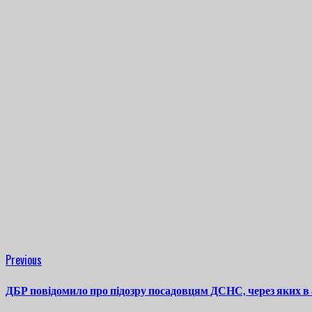
Continue
Previous
Previous
post:
Reading
ДБР повідомило про підозру посадовцям ДСНС, через яких в