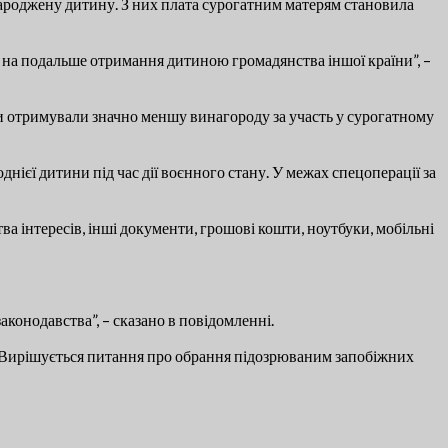
народжену дитину. З них плата сурогатним матерям становила
у на подальше отримання дитиною громадянства іншої країни”, –
нки отримували значно меншу винагороду за участь у сурогатному
ієї дитини під час дії воєнного стану. У межах спецоперації за
а інтересів, інші документи, грошові кошти, ноутбуки, мобільні
конодавства”, – сказано в повідомленні.
и. Вирішується питання про обрання підозрюваним запобіжних