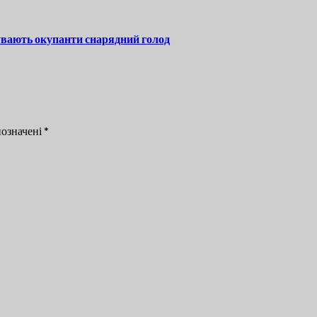
чувають окупанти снарядний голод
позначені
*