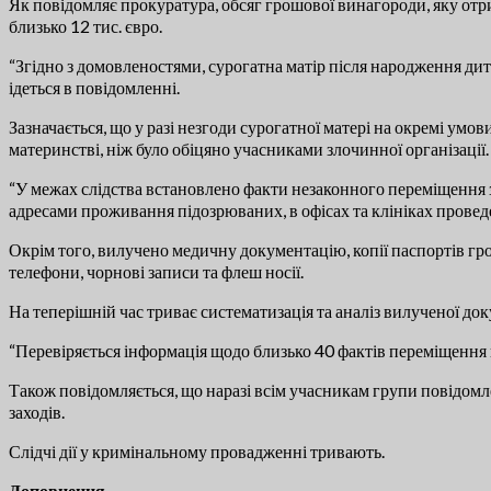
Як повідомляє прокуратура, обсяг грошової винагороди, яку отр
близько 12 тис. євро.
“Згідно з домовленостями, сурогатна матір після народження ди
ідеться в повідомленні.
Зазначається, що у разі незгоди сурогатної матері на окремі ум
материнстві, ніж було обіцяно учасниками злочинної організації.
“У межах слідства встановлено факти незаконного переміщення за
адресами проживання підозрюваних, в офісах та клініках провед
Окрім того, вилучено медичну документацію, копії паспортів гро
телефони, чорнові записи та флеш носії.
На теперішній час триває систематизація та аналіз вилученої док
“Перевіряється інформація щодо близько 40 фактів переміщення 
Також повідомляється, що наразі всім учасникам групи повідомл
заходів.
Слідчі дії у кримінальному провадженні тривають.
Доповнення