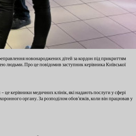
ереправлення новонароджених дітей за кордон під прикриттям
лею людьми. Про це повідомив заступник керівника Київської
ми – це керівники медичних клінік, які надають послуги у сфері
хоронного органу. За розподілом обов’язків, коли він працював у