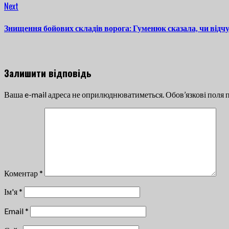
Next
Next
post:
Знищення бойових складів ворога: Гуменюк сказала, чи від
Залишити відповідь
Ваша e-mail адреса не оприлюднюватиметься.
Обов’язкові поля 
Коментар
*
Ім'я
*
Email
*