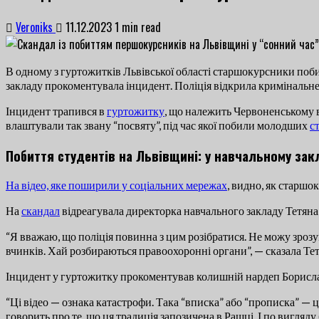
Veroniks
11.12.2023
1 min read
В одному з гуртожитків Львівської області старшокурсники побил
закладу прокоментувала інцидент. Поліція відкрила кримінальн
Інцидент трапився в
гуртожитку
, що належить Червоненському 
влаштували так звану “посвяту”, під час якої побили молодших
с
Побиття студентів на Львівщині: у навчальному зак
На відео, яке поширили у соціальних мережах
, видно, як старшо
На
скандал
відреагувала директорка навчального закладу Тетяна
“Я вважаю, що поліція повинна з цим розібратися. Не можу зрозум
вчинків. Хай розбираються правоохоронні органи”, — сказала Тет
Інцидент у гуртожитку прокоментував колишній нардеп Борисла
“Ці відео — ознака катастрофи. Така “вписка” або “прописка” — ц
говорить про те, що ця традиція запозичена в Рашці. І по вигляду