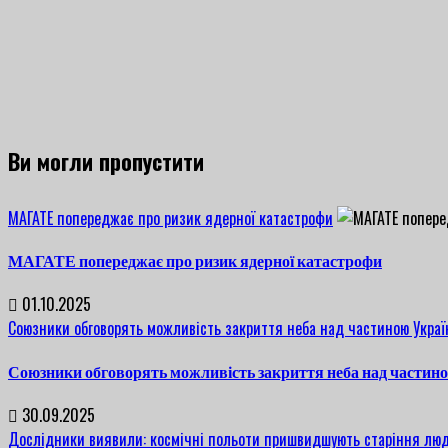
Ви могли пропустити
МАГАТЕ попереджає про ризик ядерної катастрофи
МАГАТЕ попереджає про ризик ядерної катастрофи
01.10.2025
Союзники обговорять можливість закриття неба над частиною Украї
Союзники обговорять можливість закриття неба над частин
30.09.2025
Дослідники виявили: космічні польоти пришвидшують старіння люд