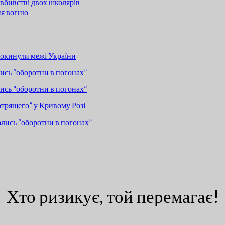
вбивстві двох школярів
ня вогню
покинули межі України
сь “оборотни в погонах”
сь “оборотни в погонах”
отрящего” у Кривому Розі
лись “оборотни в погонах”
Хто ризикує, той перемагає!