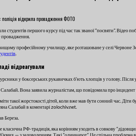
и студентів першого курсу під час так званої “посвяти”. Відео п
е провадження.
вищому професійному училищу, яке розташоване у селі Червоне 
тудентів
.
ладі відреагували
курсники у боксерських рукавичках б’ють хлопців у голову. Після 
 Салабай. Вона заявила журналістам, що повідомила про інцидент 
іти такої жорстокості дітей, коли вже мав бути сонний час. Діти б
яна Салабай в коментарі zolochiv.net.
в Береза.
е класична РФ-традиція, яка корінням уходить в совкову “дідовщину
 б’ючих — з задоволенням. Такі “одиннарот”. Це спільна проблема в