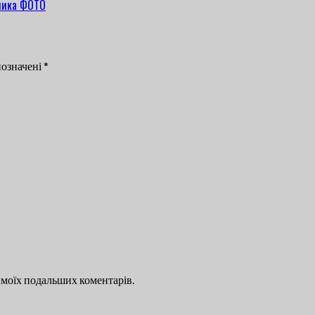
позначені
*
ля моїх подальших коментарів.