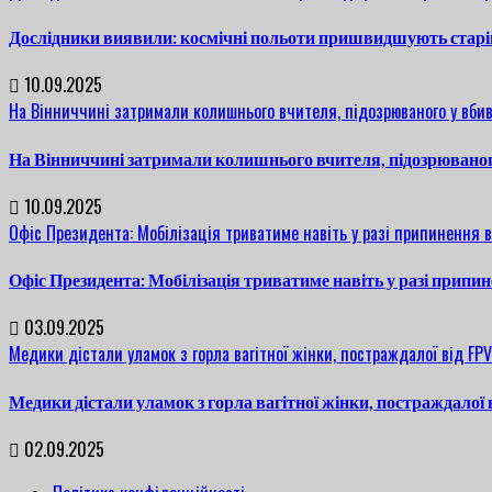
Дослідники виявили: космічні польоти пришвидшують старі
10.09.2025
На Вінниччині затримали колишнього вчителя, підозрюваного у вбив
На Вінниччині затримали колишнього вчителя, підозрюваног
10.09.2025
Офіс Президента: Мобілізація триватиме навіть у разі припинення 
Офіс Президента: Мобілізація триватиме навіть у разі припи
03.09.2025
Медики дістали уламок з горла вагітної жінки, постраждалої від FP
Медики дістали уламок з горла вагітної жінки, постраждалої
02.09.2025