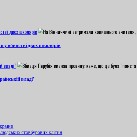
стві двох школярів
о у вбивстві двох школярів
й владі”
раїнській владі”
країни
 людських стовбурових клітин