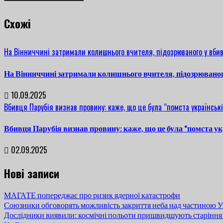
Cхожі
На Вінниччині затримали колишнього вчителя, підозрюваного у вбив
На Вінниччині затримали колишнього вчителя, підозрюваног
10.09.2025
Вбивця Парубія визнав провину: каже, що це була “помста українські
Вбивця Парубія визнав провину: каже, що це була “помста ук
02.09.2025
Нові записи
МАГАТЕ попереджає про ризик ядерної катастрофи
Союзники обговорять можливість закриття неба над частиною У
Дослідники виявили: космічні польоти пришвидшують старіння