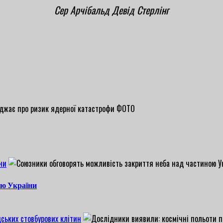
Сер Арчібальд Девід Стерлінг
ни
ою України
ських стовбурових клітин