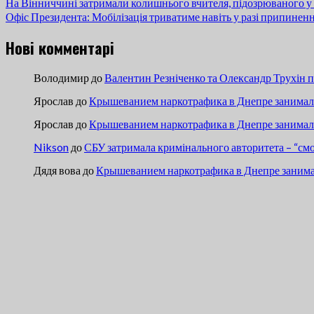
На Вінниччині затримали колишнього вчителя, підозрюваного у 
Офіс Президента: Мобілізація триватиме навіть у разі припинен
Нові комментарі
Володимир
до
Валентин Резніченко та Олександр Трухін 
Ярослав
до
Крышеванием наркотрафика в Днепре занимали
Ярослав
до
Крышеванием наркотрафика в Днепре занимали
Nikson
до
СБУ затримала кримінального авторитета – “см
Дядя вова
до
Крышеванием наркотрафика в Днепре занима