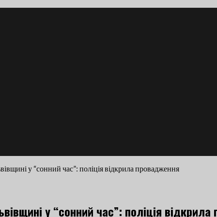
вівщині у “сонний час”: поліція відкрила провадження
ьвівщині у “сонний час”: поліція відкрила