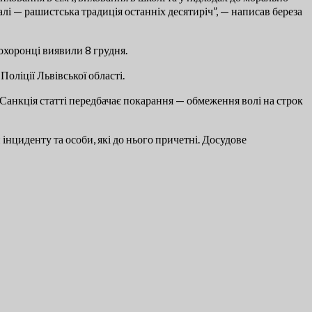
лі — рашистська традиція останніх десятиріч”, — написав береза
охоронці виявили 8 грудня.
оліції Львівської області.
 Санкція статті передбачає покарання — обмеження волі на строк
нциденту та особи, які до нього причетні. Досудове