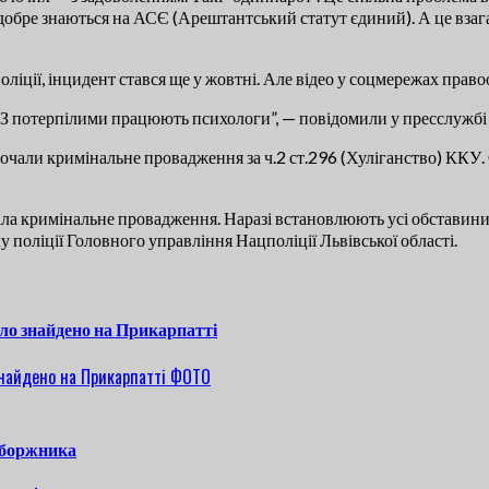
добре знаються на АСЄ (Арештантський статут єдиний). А це взага
ліції, інцидент стався ще у жовтні. Але відео у соцмережах право
. З потерпілими працюють психологи”, — повідомили у пресслужбі П
зпочали кримінальне провадження за ч.2 ст.296 (Хуліганство) ККУ.
ала кримінальне провадження. Наразі встановлюють усі обставини і
 поліції Головного управління Нацполіції Львівської області.
уло знайдено на Прикарпатті
 боржника