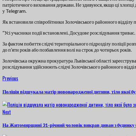
патріотичного виховання держави. Не здивуюся, якщо ці хлопці 
у Telegram.
Як встановили співробітники Золочівського районного відділу по
“Усі учасники події встановлені. Досудове розслідування триває
За фактом побиття слідчі територіального підрозділу поліції ро
до п’яти років або позбавлення волі на строк до чотирьох років.
Золочівська окружна прокуратура Львівської області зареєструв
розслідування здійснюють слідчі Золочівського районного відділу
Continue
Previous
Previous
post:
Reading
Поліція відшукала матір новонародженої дитини, тіло якої б
Next
Next
post:
На Житомирщині 31-річний​ чоловік викрав диван з будинку