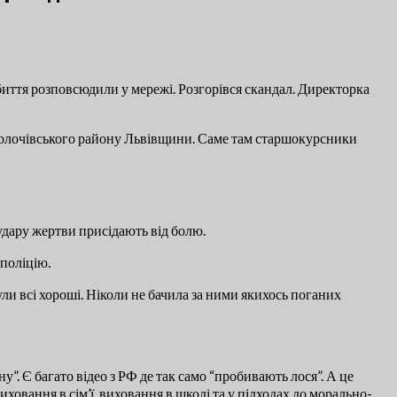
обиття розповсюдили у мережі. Розгорівся скандал. Директорка
Золочівського району Львівщини. Саме там старшокурсники
удару жертви присідають від болю.
поліцію.
ули всі хороші. Ніколи не бачила за ними якихось поганих
”. Є багато відео з РФ де так само “пробивають лося”. А це
иховання в сім’ї, виховання в школі та у підходах до морально-