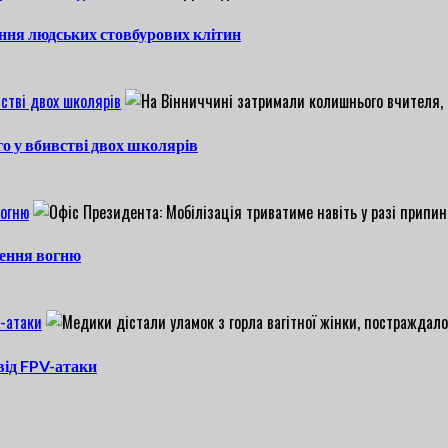
ння людських стовбурових клітин
стві двох школярів
о у вбивстві двох школярів
вогню
нення вогню
V-атаки
 від FPV-атаки