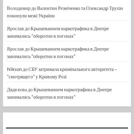
Володимир
до
Валентин Резніченко та Олександр Трухін
покинули межі України
Ярослав
до
Крышеванием наркотрафика в Днепре
занимались “оборотни в погонах”
Ярослав
до
Крышеванием наркотрафика в Днепре
занимались “оборотни в погонах”
Nikson
до
СБУ затримала кримінального авторитета –
“смотрящего” у Кривому Розі
Дядя вова
до
Крышеванием наркотрафика в Днепре
занимались “оборотни в погонах”