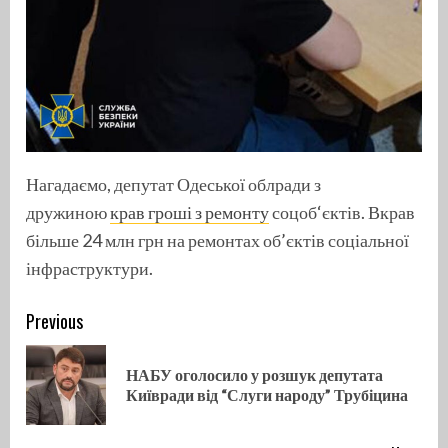
Нагадаємо, депутат Одеської облради з
дружиною
крав гроші з ремонту
соцоб‘єктів. Вкрав
більше 24 млн грн на ремонтах об’єктів соціальної
інфраструктури.
Continue
Previous
Reading
НАБУ оголосило у розшук депутата
Pre
Київради від “Слуги народу” Трубіцина
pos