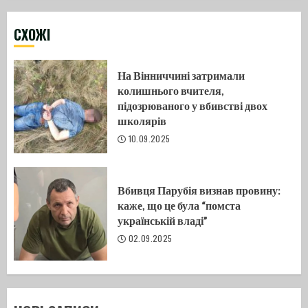
CХОЖІ
На Вінниччині затримали
колишнього вчителя,
підозрюваного у вбивстві двох
школярів
10.09.2025
Вбивця Парубія визнав провину:
каже, що це була “помста
українській владі”
02.09.2025