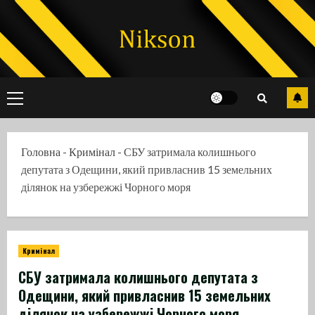
Skip
to
content
Primary
Menu
Головна
-
Кримінал
-
СБУ затримала колишнього
депутата з Одещини, який привласнив 15 земельних
ділянок на узбережжі Чорного моря
Кримінал
СБУ затримала колишнього депутата з
Одещини, який привласнив 15 земельних
ділянок на узбережжі Чорного моря