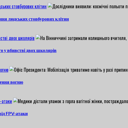
ських стовбурових клітин
ння людських стовбурових клітин
стві двох школярів
о у вбивстві двох школярів
вогню
нення вогню
V-атаки
 від FPV-атаки