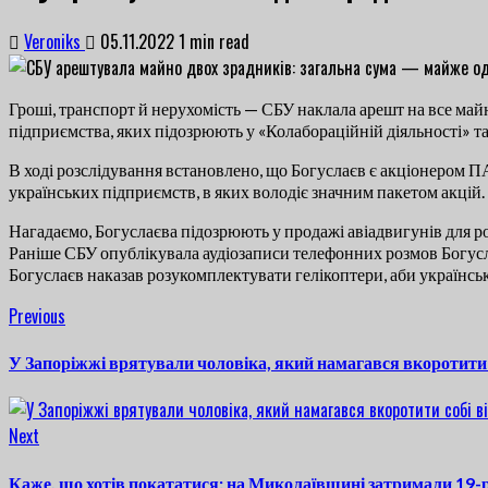
Veroniks
05.11.2022
1 min read
Гроші, транспорт й нерухомість — СБУ наклала арешт на все май
підприємства, яких підозрюють у «Колабораційній діяльності» т
В ході розслідування встановлено, що Богуслаєв є акціонером П
українських підприємств, в яких володіє значним пакетом акцій
Нагадаємо, Богуслаєва підозрюють у продажі авіадвигунів для ро
Раніше СБУ опублікувала аудіозаписи телефонних розмов Богусла
Богуслаєв наказав розукомплектувати гелікоптери, аби українськ
Continue
Previous
Previous
post:
Reading
У Запоріжжі врятували чоловіка, який намагався вкоротити 
Next
Next
post:
Каже, що хотів покататися: на Миколаївщині затримали 19-