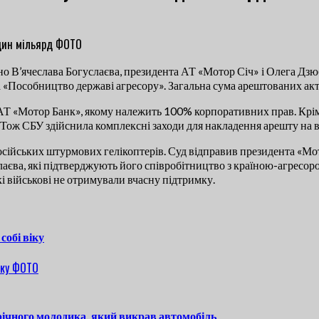
но В’ячеслава Богуслаєва, президента АТ «Мотор Січ» і Олега Дз
а «Пособництво державі агресору». Загальна сума арештованих ак
АТ «Мотор Банк», якому належить 100% корпоративних прав. Крім 
. Тож СБУ здійснила комплексні заходи для накладення арешту на 
сійських штурмових гелікоптерів. Суд відправив президента «Мотор
єва, які підтверджують його співробітництво з країною-агресором
і військові не отримували вчасну підтримку.
собі віку
річного молодика, який викрав автомобіль