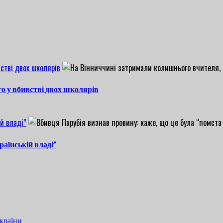
стві двох школярів
о у вбивстві двох школярів
й владі”
раїнській владі”
країни