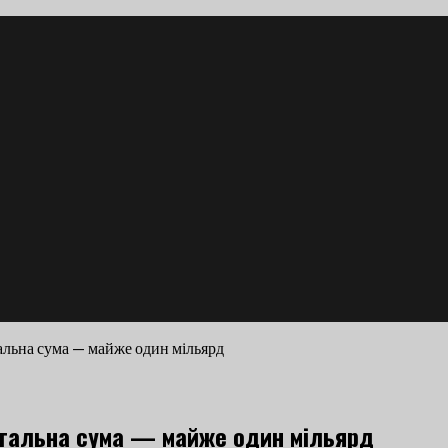
альна сума — майже один мільярд
агальна сума — майже один мільярд