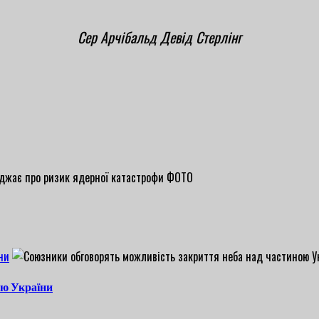
Сер Арчібальд Девід Стерлінг
ни
ою України