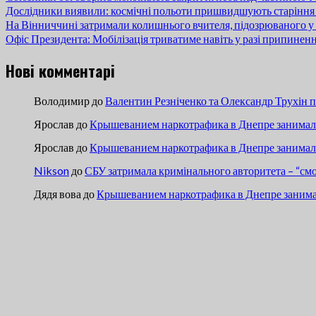
Дослідники виявили: космічні польоти пришвидшують старіння
На Вінниччині затримали колишнього вчителя, підозрюваного у 
Офіс Президента: Мобілізація триватиме навіть у разі припинен
Нові комментарі
Володимир
до
Валентин Резніченко та Олександр Трухін 
Ярослав
до
Крышеванием наркотрафика в Днепре занимали
Ярослав
до
Крышеванием наркотрафика в Днепре занимали
Nikson
до
СБУ затримала кримінального авторитета – “см
Дядя вова
до
Крышеванием наркотрафика в Днепре занима