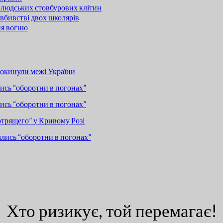
 людських стовбурових клітин
вбивстві двох школярів
ня вогню
покинули межі України
сь “оборотни в погонах”
сь “оборотни в погонах”
отрящего” у Кривому Розі
лись “оборотни в погонах”
Хто ризикує, той перемагає!