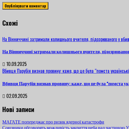
Cхожі
На Вінниччині затримали колишнього вчителя, підозрюваного у вбив
На Вінниччині затримали колишнього вчителя, підозрюваног
10.09.2025
Вбивця Парубія визнав провину: каже, що це була “помста українські
Вбивця Парубія визнав провину: каже, що це була “помста ук
02.09.2025
Нові записи
МАГАТЕ попереджає про ризик ядерної катастрофи
Союзники обговорять можливість закриття неба над частиною У