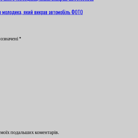
позначені
*
ля моїх подальших коментарів.