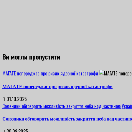
Ви могли пропустити
МАГАТЕ попереджає про ризик ядерної катастрофи
МАГАТЕ попереджає про ризик ядерної катастрофи
01.10.2025
Союзники обговорять можливість закриття неба над частиною Украї
Союзники обговорять можливість закриття неба над частин
30.09.2025