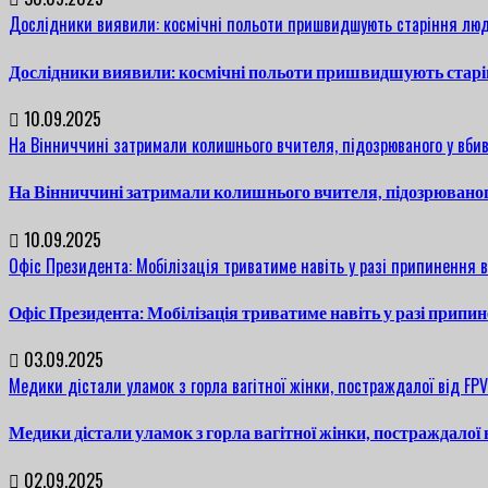
Дослідники виявили: космічні польоти пришвидшують старіння люд
Дослідники виявили: космічні польоти пришвидшують старі
10.09.2025
На Вінниччині затримали колишнього вчителя, підозрюваного у вбив
На Вінниччині затримали колишнього вчителя, підозрюваног
10.09.2025
Офіс Президента: Мобілізація триватиме навіть у разі припинення 
Офіс Президента: Мобілізація триватиме навіть у разі припи
03.09.2025
Медики дістали уламок з горла вагітної жінки, постраждалої від FP
Медики дістали уламок з горла вагітної жінки, постраждалої
02.09.2025