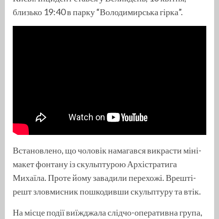
близько 19:40 в парку “Володимирська гірка”.
Встановлено, що чоловік намагався викрасти міні-
макет фонтану із скульптурою Архістратига
Михаїла. Проте йому завадили перехожі. Врешті-
решт зловмисник пошкодивши скульптуру та втік.
На місце події виїжджала слідчо-оперативна група,