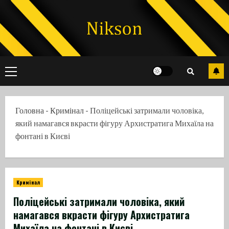
Skip
to
content
Primary
Menu
Головна
-
Кримінал
-
Поліцейські затримали чоловіка,
який намагався вкрасти фігуру Архистратига Михаїла на
фонтані в Києві
Кримінал
Поліцейські затримали чоловіка, який
намагався вкрасти фігуру Архистратига
Михаїла на фонтані в Києві