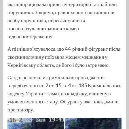
яка відпрацювала прилеглу територію та знайшли
порушника. Зокрема, правоохоронці встановили
особу порушника, переглянувши та
проаналізувавши записи з камер
відеоспостереження.
А пізніше з’ясувалося, що 44-річний фігурант після
скоєння злочину поїхав за місцем мешкання у
Чернігівську область, де його і було затримано.
Слідчі розпочали кримінальне провадження
передбаченого ч. 2 ст. 15, ч. 4 ст. 185 Кримінального
кодексу України – замах на крадіжку, вчинену в
умовах воєнного стану. Фігуранту вже повідомили
про підозру.