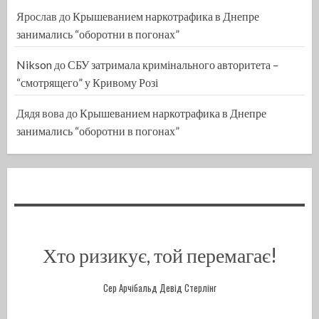
Ярослав
до
Крышеванием наркотрафика в Днепре
занимались “оборотни в погонах”
Nikson
до
СБУ затримала кримінального авторитета –
“смотрящего” у Кривому Розі
Дядя вова
до
Крышеванием наркотрафика в Днепре
занимались “оборотни в погонах”
Хто ризикує, той перемагає!
Сер Арчібальд Девід Стерлінг