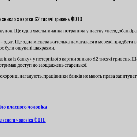
купок. Ще одна хмельничанка потрапила у пастку «псевдобанкіра»,
а – одяг. Ще одна місцева жителька намагалася в мережі придбати 
роє були ошукані шахраями.
дзвінка із банку» у потерпілої з картки зникло 62 тисячі гривень.
 отримав доступ до заощаджень старенької.
охоронці нагадують, працівники банків не мають права запитувати
іло власного чоловіка