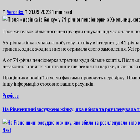
Veroniks
21.09.2023
1 min read
Троє жительок обласного центру були ошукані під час онлайн по
55-річна жінка купавала побутову техніку в інтернеті, а 41-річн
гривень, однак жодна з них не отримала свого замовлення. Усі т
А от 74-річна пенсіонерка втратила куди більше коштів. Після «
незаконного зняття коштів випитав реквізити картки, після чого
Працівники поліції за усіма фактами проводять перевірку. Право
іншу інформацію стосовно ваших рахунків.
Continue
Previous
Previous
post:
Reading
На Рівненщині засуджено жінку, яка вбила та розчленувала т
Next
Next
post: