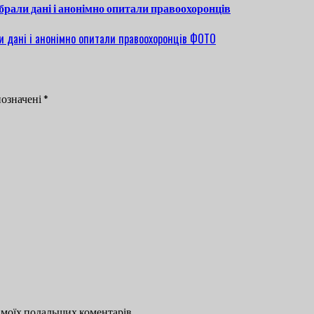
ібрали дані і анонімно опитали правоохоронців
позначені
*
ля моїх подальших коментарів.