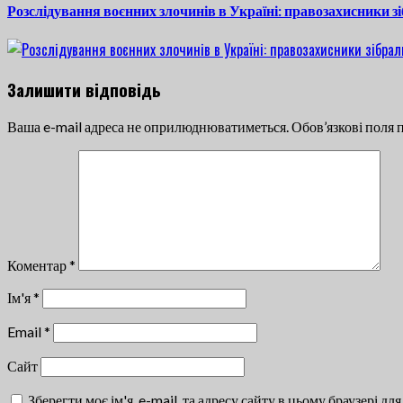
Розслідування воєнних злочинів в Україні: правозахисники з
Залишити відповідь
Ваша e-mail адреса не оприлюднюватиметься.
Обов’язкові поля 
Коментар
*
Ім'я
*
Email
*
Сайт
Зберегти моє ім'я, e-mail, та адресу сайту в цьому браузері д