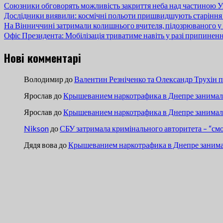
Союзники обговорять можливість закриття неба над частиною У
Дослідники виявили: космічні польоти пришвидшують старіння
На Вінниччині затримали колишнього вчителя, підозрюваного у 
Офіс Президента: Мобілізація триватиме навіть у разі припинен
Нові комментарі
Володимир
до
Валентин Резніченко та Олександр Трухін 
Ярослав
до
Крышеванием наркотрафика в Днепре занимали
Ярослав
до
Крышеванием наркотрафика в Днепре занимали
Nikson
до
СБУ затримала кримінального авторитета – “см
Дядя вова
до
Крышеванием наркотрафика в Днепре занима