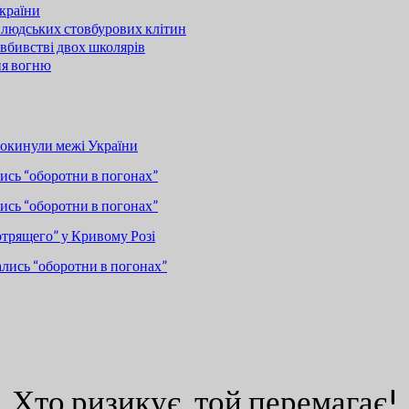
країни
 людських стовбурових клітин
вбивстві двох школярів
ня вогню
покинули межі України
сь “оборотни в погонах”
сь “оборотни в погонах”
отрящего” у Кривому Розі
лись “оборотни в погонах”
Хто ризикує, той перемагає!