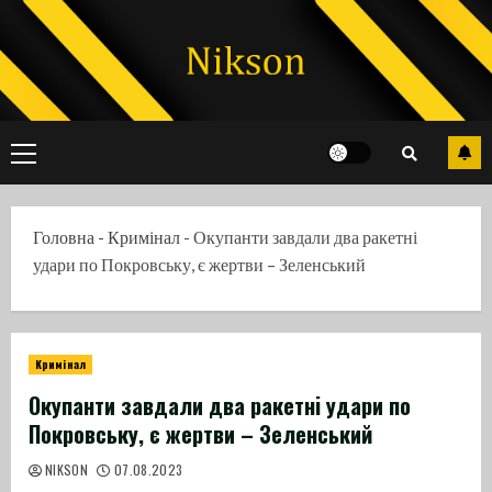
Skip
to
content
Primary
Menu
Головна
-
Кримінал
-
Окупанти завдали два ракетні
удари по Покровську, є жертви – Зеленський
Кримінал
Окупанти завдали два ракетні удари по
Покровську, є жертви – Зеленський
NIKSON
07.08.2023