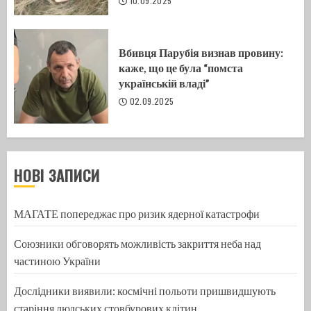
10.09.2025
Вбивця Парубія визнав провину:
каже, що це була “помста
українській владі”
02.09.2025
НОВІ ЗАПИСИ
МАГАТЕ попереджає про ризик ядерної катастрофи
Союзники обговорять можливість закриття неба над
частиною України
Дослідники виявили: космічні польоти пришвидшують
старіння людських стовбурових клітин