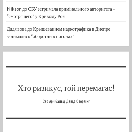
Nikson
до
СБУ затримала кримінального авторитета –
“смотрящего” у Кривому Розі
Дядя вова
до
Крышеванием наркотрафика в Днепре
занимались “оборотни в погонах”
Хто ризикує, той перемагає!
Сер Арчібальд Девід Стерлінг