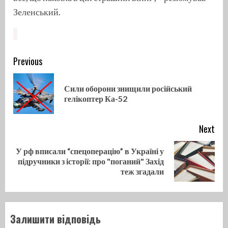
Зеленський.
Continue
Previous
Reading
Сили оборони знищили російський
Pre
гелікоптер Ка-52
pos
Next
У рф вписали “спецоперацію” в Україні у
Next
підручники з історії: про "поганий" Захід
post:
теж згадали
Залишити відповідь