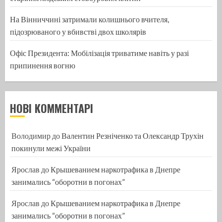
На Вінниччині затримали колишнього вчителя,
підозрюваного у вбивстві двох школярів
Офіс Президента: Мобілізація триватиме навіть у разі
припинення вогню
НОВІ КОММЕНТАРІ
Володимир
до
Валентин Резніченко та Олександр Трухін
покинули межі України
Ярослав
до
Крышеванием наркотрафика в Днепре
занимались “оборотни в погонах”
Ярослав
до
Крышеванием наркотрафика в Днепре
занимались “оборотни в погонах”