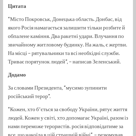
Цитата
“Місто Покровськ, Донецька область. Донбас, від
якого Росія намагається залишити тільки розбите й
обпалене каміння. Два ракетні удари. Влучання по
звичайному житловому будинку. На жаль, є жертви.
На місці – рятувальники та всі необхідні служби.
Триває порятунок людей”, – написав Зеленський.
Додамо
За словами Президента, “мусимо зупинити
російський терор”.
“Кожен, хто бʼється за свободу України, рятує життя
людей. Кожен у світі, хто допомагає Україні, разом із
нами переможе терористів. росія відповідатиме за
все, що накоїла в цій страшній війні”, – резюмував