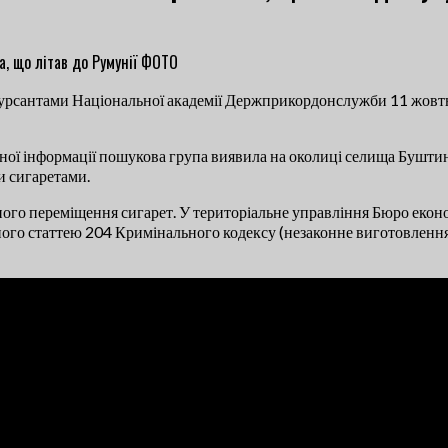
урсантами Національної академії Держприкордонслужби 11 жовтн
вної інформації пошукова група виявила на околиці селища Буштин
и сигаретами.
го переміщення сигарет. У територіальне управління Бюро економ
го статтею 204 Кримінального кодексу (незаконне виготовлення, 