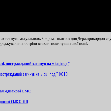
лишаєтся дуже актуальною. Зокрема, цього ж дня Держприкордон с
переджувальні постріли втекли, покинувши свої ноші.
зі, постраждалий загинув на місці події
ькам однакові СМС