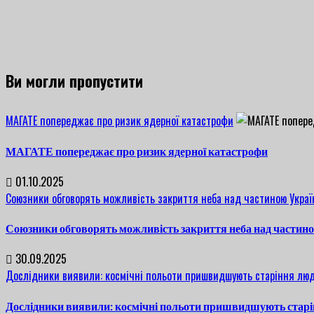
Ви могли пропустити
МАГАТЕ попереджає про ризик ядерної катастрофи
МАГАТЕ попереджає про ризик ядерної катастрофи
01.10.2025
Союзники обговорять можливість закриття неба над частиною Украї
Союзники обговорять можливість закриття неба над частин
30.09.2025
Дослідники виявили: космічні польоти пришвидшують старіння люд
Дослідники виявили: космічні польоти пришвидшують старі