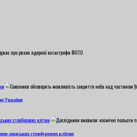
ни
ою України
ських стовбурових клітин
ння людських стовбурових клітин