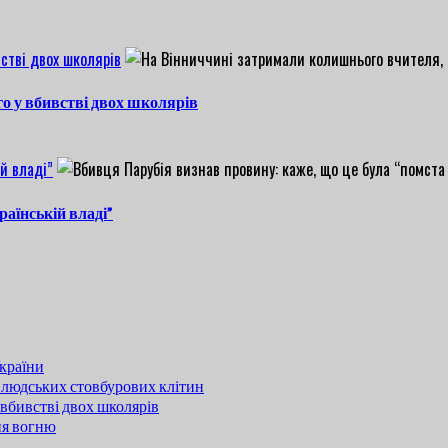
стві двох школярів
о у вбивстві двох школярів
й владі”
раїнській владі”
країни
 людських стовбурових клітин
вбивстві двох школярів
ня вогню