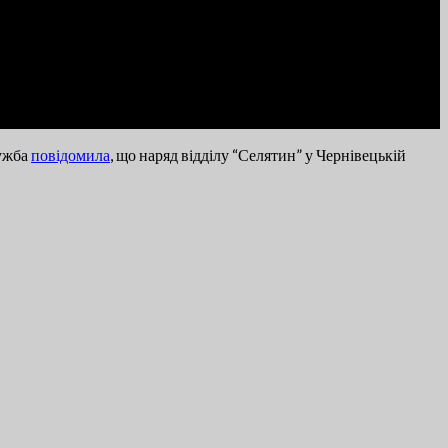
лужба
повідомила
, що наряд відділу “Селятин” у Чернівецькій