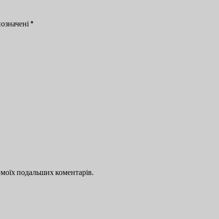
позначені
*
ля моїх подальших коментарів.