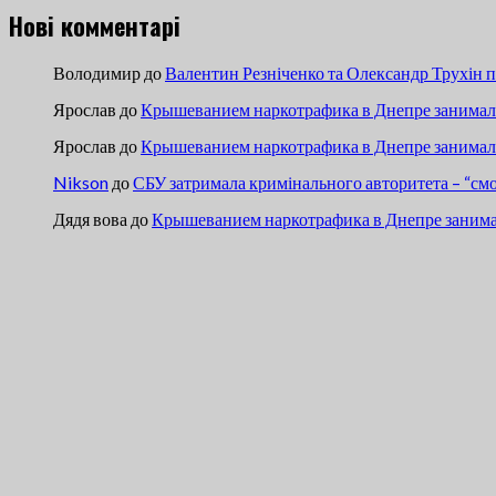
Нові комментарі
Володимир
до
Валентин Резніченко та Олександр Трухін 
Ярослав
до
Крышеванием наркотрафика в Днепре занимали
Ярослав
до
Крышеванием наркотрафика в Днепре занимали
Nikson
до
СБУ затримала кримінального авторитета – “см
Дядя вова
до
Крышеванием наркотрафика в Днепре занима