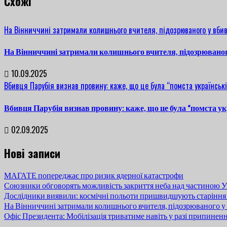
Cхожі
На Вінниччині затримали колишнього вчителя, підозрюваного у вбив
На Вінниччині затримали колишнього вчителя, підозрюваног
10.09.2025
Вбивця Парубія визнав провину: каже, що це була “помста українські
Вбивця Парубія визнав провину: каже, що це була “помста ук
02.09.2025
Нові записи
МАГАТЕ попереджає про ризик ядерної катастрофи
Союзники обговорять можливість закриття неба над частиною У
Дослідники виявили: космічні польоти пришвидшують старіння
На Вінниччині затримали колишнього вчителя, підозрюваного у 
Офіс Президента: Мобілізація триватиме навіть у разі припинен