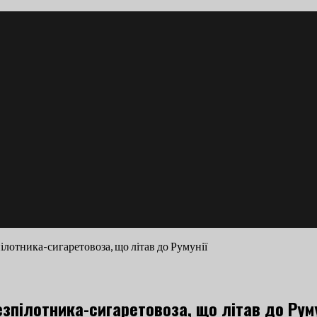
ілотника-сигаретовоза, що літав до Румунії
зпілотника-сигаретовоза, що літав до Руму