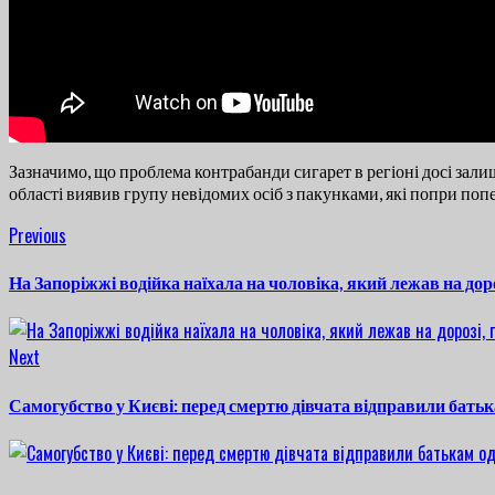
Зазначимо, що проблема контрабанди сигарет в регіоні досі за
області виявив групу невідомих осіб з пакунками, які попри по
Continue
Previous
Previous
post:
Reading
На Запоріжжі водійка наїхала на чоловіка, який лежав на доро
Next
Next
post:
Самогубство у Києві: перед смертю дівчата відправили бат