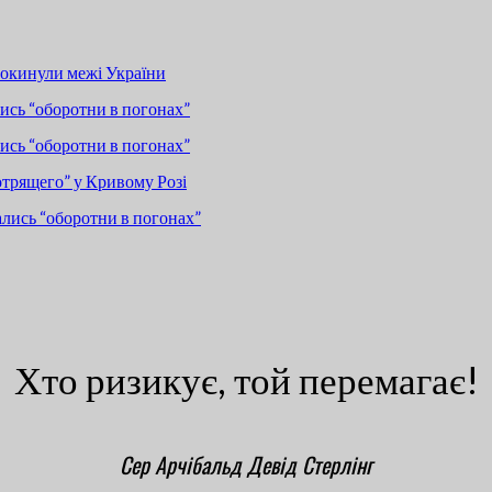
покинули межі України
сь “оборотни в погонах”
сь “оборотни в погонах”
отрящего” у Кривому Розі
лись “оборотни в погонах”
Хто ризикує, той перемагає!
Сер Арчібальд Девід Стерлінг