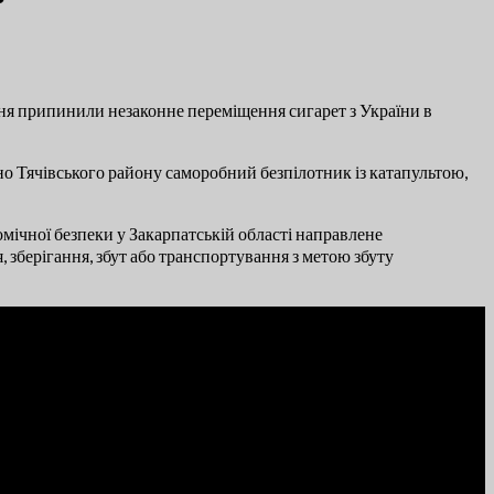
я припинили незаконне переміщення сигарет з України в
о Тячівського району саморобний безпілотник із катапультою,
ічної безпеки у Закарпатській області направлене
зберігання, збут або транспортування з метою збуту