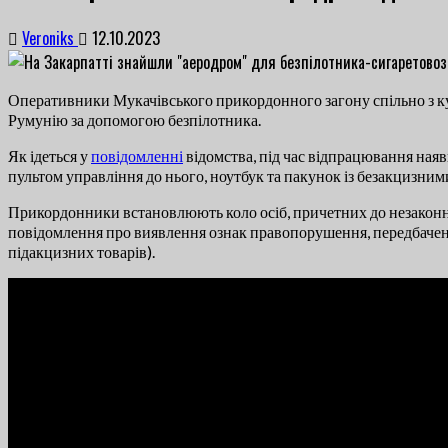
Veroniks
12.10.2023
Оперативники Мукачівського прикордонного загону спільно з к
Румунію за допомогою безпілотника.
Як ідеться у
повідомленні
відомства, під час відпрацювання ная
пультом управління до нього, ноутбук та пакунок із безакцизним
Прикордонники встановлюють коло осіб, причетних до незаконно
повідомлення про виявлення ознак правопорушення, передбачено
підакцизних товарів).