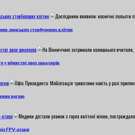
ських стовбурових клітин
ння людських стовбурових клітин
стві двох школярів
о у вбивстві двох школярів
вогню
нення вогню
V-атаки
 від FPV-атаки