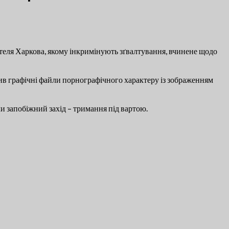
теля Харкова, якому інкримінують зґвалтування, вчинене щодо
вив графічні файли порнографічного характеру із зображенням
ли запобіжний захід – тримання під вартою.