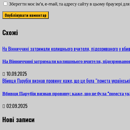
Зберегти моє ім'я, e-mail, та адресу сайту в цьому браузері д
Cхожі
На Вінниччині затримали колишнього вчителя, підозрюваного у вбив
На Вінниччині затримали колишнього вчителя, підозрюваног
10.09.2025
Вбивця Парубія визнав провину: каже, що це була “помста українські
Вбивця Парубія визнав провину: каже, що це була “помста ук
02.09.2025
Нові записи