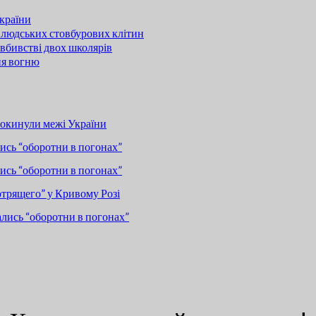
країни
 людських стовбурових клітин
вбивстві двох школярів
ня вогню
покинули межі України
сь “оборотни в погонах”
сь “оборотни в погонах”
отрящего” у Кривому Розі
лись “оборотни в погонах”