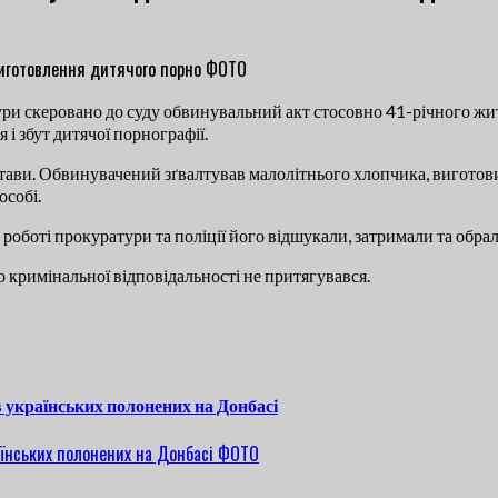
ри скеровано до суду обвинувальний акт стосовно 41-річного жи
 і збут дитячої порнографії.
олтави. Обвинувачений зґвалтував малолітнього хлопчика, вигото
особі.
роботі прокуратури та поліції його відшукали, затримали та обра
 кримінальної відповідальності не притягувався.
 українських полонених на Донбасі