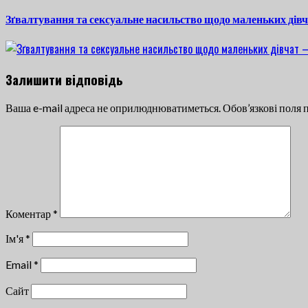
post:
Зґвалтування та сексуальне насильство щодо маленьких дівч
Залишити відповідь
Ваша e-mail адреса не оприлюднюватиметься.
Обов’язкові поля 
Коментар
*
Ім'я
*
Email
*
Сайт