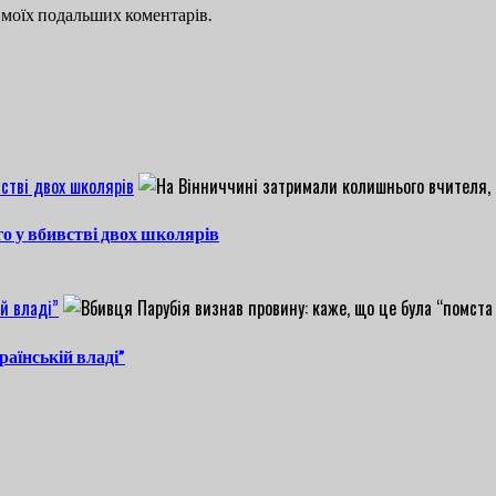
ля моїх подальших коментарів.
стві двох школярів
о у вбивстві двох школярів
й владі”
раїнській владі”