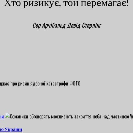
Хто ризикує, той перемагає!
Сер Арчібальд Девід Стерлінг
ни
ою України