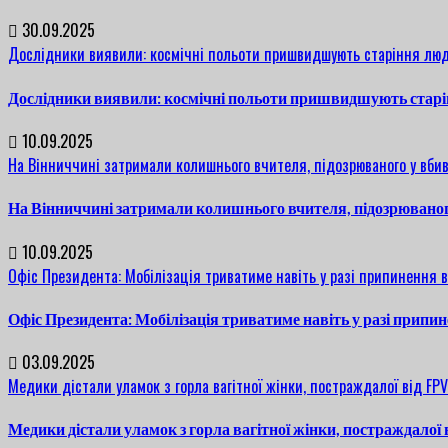
30.09.2025
Дослідники виявили: космічні польоти пришвидшують старіння люд
Дослідники виявили: космічні польоти пришвидшують старі
10.09.2025
На Вінниччині затримали колишнього вчителя, підозрюваного у вбив
На Вінниччині затримали колишнього вчителя, підозрюваног
10.09.2025
Офіс Президента: Мобілізація триватиме навіть у разі припинення 
Офіс Президента: Мобілізація триватиме навіть у разі припи
03.09.2025
Медики дістали уламок з горла вагітної жінки, постраждалої від FP
Медики дістали уламок з горла вагітної жінки, постраждалої