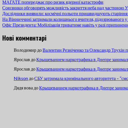
МАГАТЕ попереджає про ризик ядерної катастрофи
Союзники обговорять можливість закриття неба над частиною У
Дослідники виявили: космічні польоти пришвидшують старіння
На Вінниччині затримали колишнього вчителя, підозрюваного у 
Офіс Президента: Мобілізація триватиме навіть у разі припинен
Нові комментарі
Володимир
до
Валентин Резніченко та Олександр Трухін 
Ярослав
до
Крышеванием наркотрафика в Днепре занимали
Ярослав
до
Крышеванием наркотрафика в Днепре занимали
Nikson
до
СБУ затримала кримінального авторитета – “см
Дядя вова
до
Крышеванием наркотрафика в Днепре занима