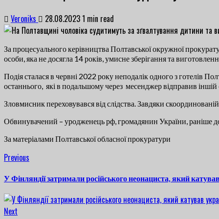
Veroniks
28.08.2023
1 min read
За процесуального керівництва Полтавської окружної прокурату
особи, яка не досягла 14 років, умисне зберігання та виготовлення
Подія сталася в червні 2022 року неподалік одного з готелів П
останнього, які в подальшому через месенджер відправив іншій 
Зловмисник переховувався від слідства. Завдяки скоординованій 
Обвинувачений – уродженець рф, громадянин України, раніше до
За матеріалами Полтавської обласної прокуратури
Continue
Previous
Previous
post:
Reading
У Фінляндії затримали російського неонациста, який катував
Next
Next