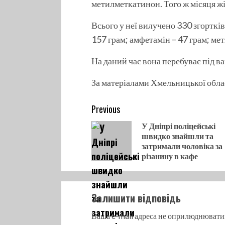
метилметкатинон. Того ж місяця ж
Всього у неї вилучено 330 згортк
157 грам; амфетамін – 47 грам; ме
На даний час вона перебуває під в
За матеріалами Хмельницької обла
Continue
Previous
Reading
У Дніпрі поліцейські
швидко знайшли та
затримали чоловіка за
різанину в кафе
Залишити відповідь
Ваша e-mail адреса не оприлюднювати