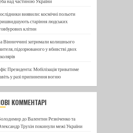
еба над частиною України
ослідники виявили: космічні польоти
ришвидшують старіння людських
товбурових клітин
а Вінниччині затримали колишнього
чителя, підозрюваного у вбивстві двох
колярів
фіс Президента: Мобілізація триватиме
авіть у разі припинення вогню
НОВІ КОММЕНТАРІ
Володимир
до
Валентин Резніченко та
лександр Трухін покинули межі України