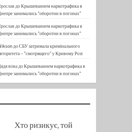
Ярослав
до
Крышеванием наркотрафика в
непре занимались “оборотни в погонах”
Ярослав
до
Крышеванием наркотрафика в
непре занимались “оборотни в погонах”
Nikson
до
СБУ затримала кримінального
вторитета – “смотрящего” у Кривому Розі
ядя вова
до
Крышеванием наркотрафика в
непре занимались “оборотни в погонах”
Хто ризикує, той