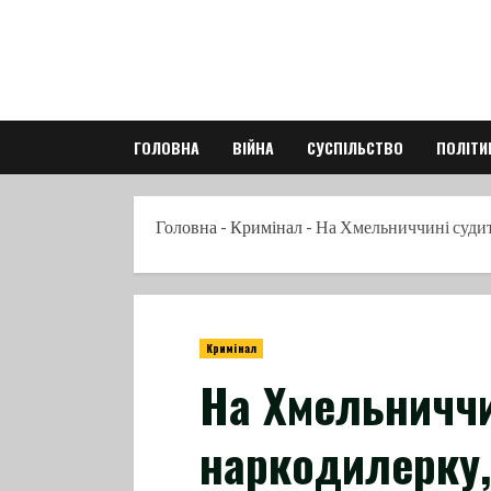
Skip
to
content
ГОЛОВНА
ВІЙНА
СУСПІЛЬСТВО
ПОЛІТИ
Головна
-
Кримінал
-
На Хмельниччині судити
Кримінал
На Хмельниччи
наркодилерку,