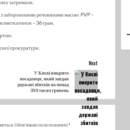
інку затримали.
ів з забороненими речовинами масою PVP –
тилметкатинон – 36 грам.
артою.
сної прокуратури.
Next
У Києві викрито
посадовця, який завдав
Previous
Next
державі збитків на понад
post:
post:
350 тисяч гривень
меться.
Обов’язкові поля позначені
*