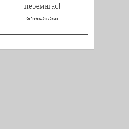
перемагає!
Сер Арчібальд Девід Стерлінг