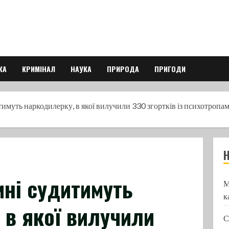
КА
КРИМІНАЛ
НАУКА
ПРИРОДА
ПРИГОДИ
муть наркодилерку, в якої вилучили 330 згортків із психотропа
ні судитимуть
М
к
 в якої вилучили
С