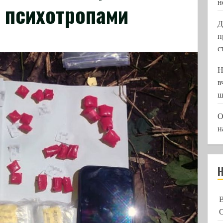
н
з психотропами
Д
п
с
Н
в
ш
О
н
О