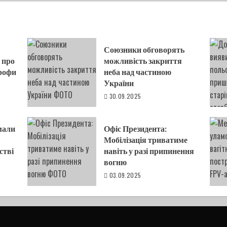
Союзники обговорять
 про
можливість закриття
трофи
неба над частиною
України
30.09.2025
мали
Офіс Президента:
Мобілізація триватиме
стві
навіть у разі припинення
вогню
03.09.2025