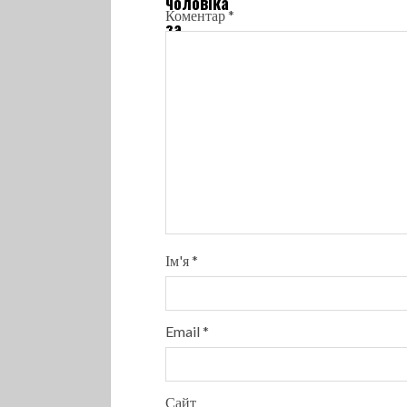
Коментар
*
Ім'я
*
Email
*
Сайт