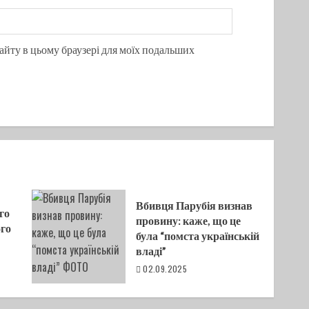
 сайту в цьому браузері для моїх подальших
Вбивця Парубія визнав
го
провину: каже, що це
ого
була “помста українській
владі”
02.09.2025