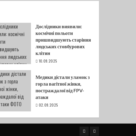
Дослідники виявили:
космічні польоти
пришвидшують старіння
людських стовбурових
клітин
10.09.2025
Медики дістали уламок з
горла вагітної жінки,
постраждалої від FPV-
атаки
02.09.2025
Telegram
FB