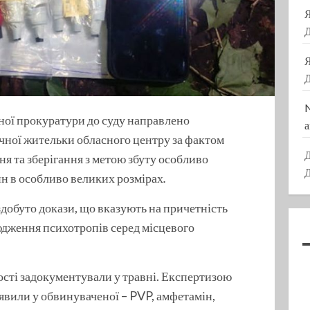
Д
Д
ої прокуратури до суду направлено
а
чної жительки обласного центру за фактом
Д
я та зберігання з метою збуту особливо
Д
н в особливо великих розмірах
.
здобуто докази, що вказують на причетність
дження психотропів серед місцевого
сті задокументували у травні. Експертизою
явили у обвинуваченої – PVP, амфетамін,