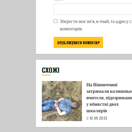
Зберегти моє ім'я, e-mail, та адресу
коментарів.
CХОЖІ
На Вінниччині
затримали колишньо
вчителя, підозрюван
у вбивстві двох
школярів
10.09.2025