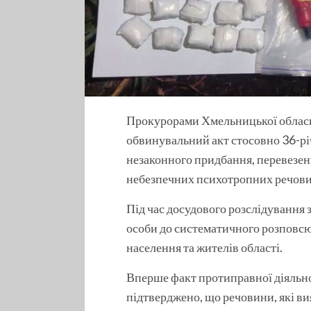
Прокурорами Хмельницької обласн
обвинувальний акт стосовно 36-рі
незаконного придбання, перевезенн
небезпечних психотропних речови
Під час досудового розслідування 
особи до систематичного розповсю
населення та жителів області.
Вперше факт протиправної діяльно
підтверджено, що речовини, які ви