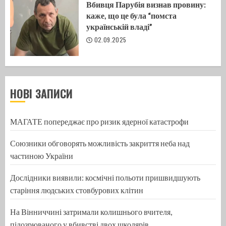
Вбивця Парубія визнав провину:
каже, що це була “помста
українській владі”
02.09.2025
НОВІ ЗАПИСИ
МАГАТЕ попереджає про ризик ядерної катастрофи
Союзники обговорять можливість закриття неба над
частиною України
Дослідники виявили: космічні польоти пришвидшують
старіння людських стовбурових клітин
На Вінниччині затримали колишнього вчителя,
підозрюваного у вбивстві двох школярів