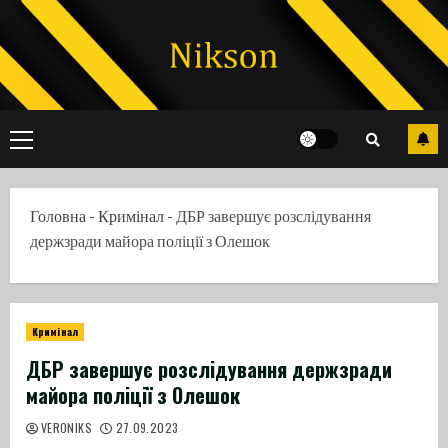
Skip
to
content
Primary
Menu
Головна
-
Кримінал
-
ДБР завершує розслідування
держзради майора поліції з Олешок
Кримінал
ДБР завершує розслідування держзради
майора поліції з Олешок
VERONIKS
27.09.2023