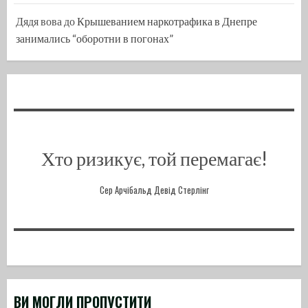
Дядя вова
до
Крышеванием наркотрафика в Днепре
занимались “оборотни в погонах”
Хто ризикує, той перемагає!
Сер Арчібальд Девід Стерлінг
ВИ МОГЛИ ПРОПУСТИТИ