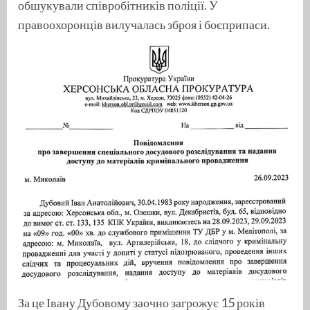
обшукували співробітників поліції. У
правоохоронців вилучалась зброя і боєприпаси.
За це Івану Дубовому заочно загрожує 15 років