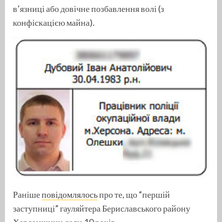
в’язниці або довічне позбавлення волі (з
конфіскацією майна).
Раніше
повідомлялось
про те, що “першій
заступниці” гауляйтера Бериславського району
Херсонщини дали 10 років.