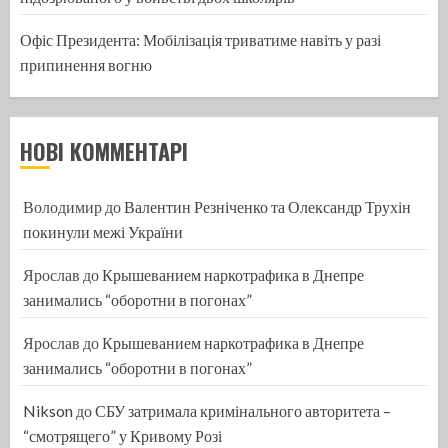
Офіс Президента: Мобілізація триватиме навіть у разі
припинення вогню
НОВІ КОММЕНТАРІ
Володимир
до
Валентин Резніченко та Олександр Трухін
покинули межі України
Ярослав
до
Крышеванием наркотрафика в Днепре
занимались “оборотни в погонах”
Ярослав
до
Крышеванием наркотрафика в Днепре
занимались “оборотни в погонах”
Nikson
до
СБУ затримала кримінального авторитета –
“смотрящего” у Кривому Розі