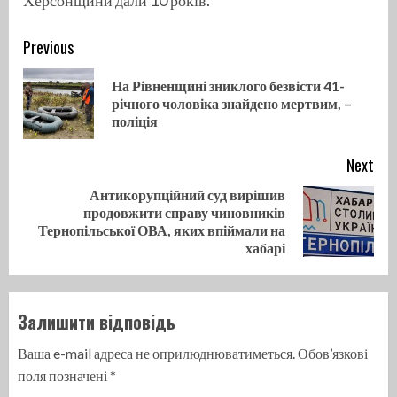
Continue
Previous
Reading
На Рівненщині зниклого безвісти 41-
Pre
річного чоловіка знайдено мертвим, –
pos
поліція
Next
Антикорупційний суд вирішив
продовжити справу чиновників
Next
Тернопільської ОВА, яких впіймали на
post:
хабарі
Залишити відповідь
Ваша e-mail адреса не оприлюднюватиметься.
Обов’язкові
поля позначені
*