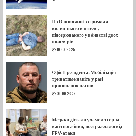
На Вінниччині затримали
колишнього вчителя,
підозрюваного у вбивстві двох
школярів
10.09.2025
Офіс Президента: Мобілізація
триватиме навіть у разі
припинення вогню
03.09.2025
Медики дістали уламок з горла
вагітної жінки, постраждалої від
FPV-атаки