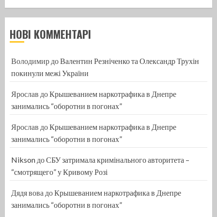
НОВІ КОММЕНТАРІ
Володимир
до
Валентин Резніченко та Олександр Трухін
покинули межі України
Ярослав
до
Крышеванием наркотрафика в Днепре
занимались “оборотни в погонах”
Ярослав
до
Крышеванием наркотрафика в Днепре
занимались “оборотни в погонах”
Nikson
до
СБУ затримала кримінального авторитета –
“смотрящего” у Кривому Розі
Дядя вова
до
Крышеванием наркотрафика в Днепре
занимались “оборотни в погонах”