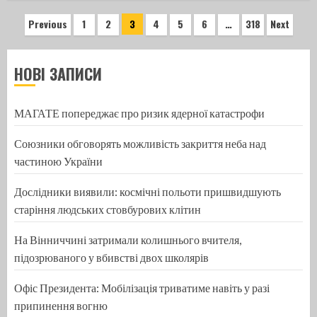
Навігація
Previous
1
2
3
4
5
6
…
318
Next
записів
НОВІ ЗАПИСИ
МАГАТЕ попереджає про ризик ядерної катастрофи
Союзники обговорять можливість закриття неба над
частиною України
Дослідники виявили: космічні польоти пришвидшують
старіння людських стовбурових клітин
На Вінниччині затримали колишнього вчителя,
підозрюваного у вбивстві двох школярів
Офіс Президента: Мобілізація триватиме навіть у разі
припинення вогню